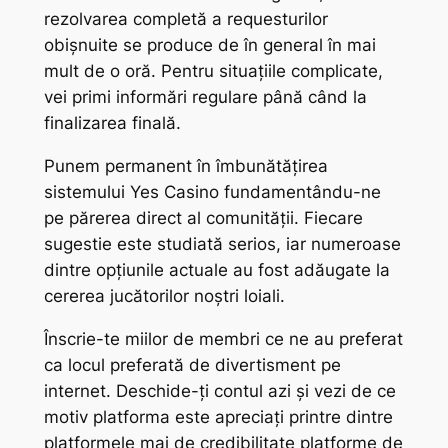
rezolvarea completă a requesturilor
obișnuite se produce de în general în mai
mult de o oră. Pentru situațiile complicate,
vei primi informări regulare până când la
finalizarea finală.
Punem permanent în îmbunătățirea
sistemului Yes Casino fundamentându-ne
pe părerea direct al comunității. Fiecare
sugestie este studiată serios, iar numeroase
dintre opțiunile actuale au fost adăugate la
cererea jucătorilor noștri loiali.
Înscrie-te miilor de membri ce ne au preferat
ca locul preferată de divertisment pe
internet. Deschide-ți contul azi și vezi de ce
motiv platforma este apreciați printre dintre
platformele mai de credibilitate platforme de