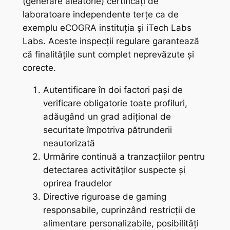
(generare aleatorie) certificați de
laboratoare independente terțe ca de
exemplu eCOGRA instituția și iTech Labs
Labs. Aceste inspecții regulare garantează
că finalitățile sunt complet neprevăzute și
corecte.
Autentificare în doi factori pași de
verificare obligatorie toate profiluri,
adăugând un grad adițional de
securitate împotriva pătrunderii
neautorizată
Urmărire continuă a tranzacțiilor pentru
detectarea activităților suspecte și
oprirea fraudelor
Directive riguroase de gaming
responsabile, cuprinzând restricții de
alimentare personalizabile, posibilități