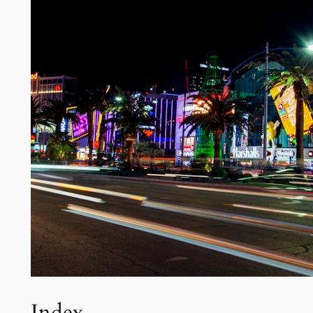
Index