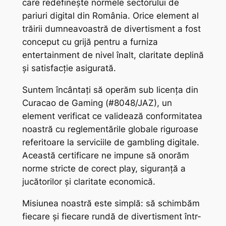
care redefinește normele sectorului de
pariuri digital din România. Orice element al
trăirii dumneavoastră de divertisment a fost
conceput cu grijă pentru a furniza
entertainment de nivel înalt, claritate deplină
și satisfacție asigurată.
Suntem încântați să operăm sub licența din
Curacao de Gaming (#8048/JAZ), un
element verificat ce validează conformitatea
noastră cu reglementările globale riguroase
referitoare la serviciile de gambling digitale.
Această certificare ne impune să onorăm
norme stricte de corect play, siguranță a
jucătorilor și claritate economică.
Misiunea noastră este simplă: să schimbăm
fiecare și fiecare rundă de divertisment într-