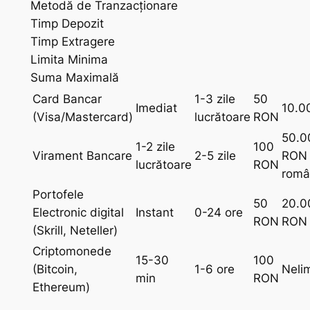
Metodă de Tranzacționare
Timp Depozit
Timp Extragere
Limita Minima
Suma Maximală
Card Bancar
1-3 zile
50
Imediat
10.00
(Visa/Mastercard)
lucrătoare
RON
50.0
1-2 zile
100
Virament Bancare
2-5 zile
RON
lucrătoare
RON
româ
Portofele
50
20.0
Electronic digital
Instant
0-24 ore
RON
RON
(Skrill, Neteller)
Criptomonede
15-30
100
(Bitcoin,
1-6 ore
Nelim
min
RON
Ethereum)