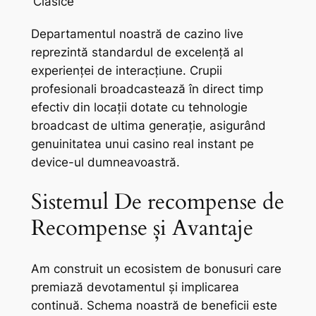
Clasice
Departamentul noastră de cazino live
reprezintă standardul de excelență al
experienței de interacțiune. Crupii
profesionali broadcastează în direct timp
efectiv din locații dotate cu tehnologie
broadcast de ultima generație, asigurând
genuinitatea unui casino real instant pe
device-ul dumneavoastră.
Sistemul De recompense de
Recompense și Avantaje
Am construit un ecosistem de bonusuri care
premiază devotamentul și implicarea
continuă. Schema noastră de beneficii este