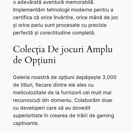
o adevărată aventură memorabilă.
Implementăm tehnologii moderne pentru a
certifica că orice învârtire, orice mână de joc
și orice pariu sunt procesate cu precizie
perfectă și corectitudine completă.
Colecția De jocuri Amplu
de Opțiuni
Galeria noastră de opțiuni depășește 3.000
de titluri, fiecare dintre ele ales cu
meticulozitate de la furnizorii cei mult mai
recunoscuți din domeniu. Colaborăm doar
cu developeri care să au dovedit
superioritate în crearea de trăiri de gaming
captivante.