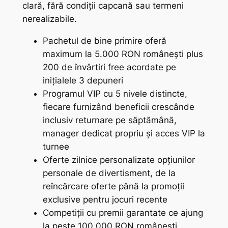
clară, fără condiții capcană sau termeni
nerealizabile.
Pachetul de bine primire oferă
maximum la 5.000 RON românești plus
200 de învârtiri free acordate pe
inițialele 3 depuneri
Programul VIP cu 5 nivele distincte,
fiecare furnizând beneficii crescânde
inclusiv returnare pe săptămână,
manager dedicat propriu și acces VIP la
turnee
Oferte zilnice personalizate opțiunilor
personale de divertisment, de la
reîncărcare oferte până la promoții
exclusive pentru jocuri recente
Competiții cu premii garantate ce ajung
la peste 100.000 RON românești