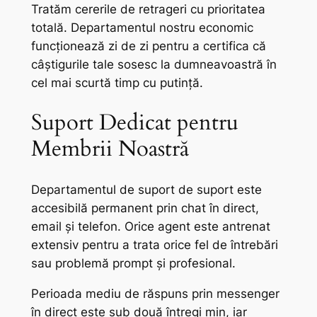
Tratăm cererile de retrageri cu prioritatea
totală. Departamentul nostru economic
funcționează zi de zi pentru a certifica că
câștigurile tale sosesc la dumneavoastră în
cel mai scurtă timp cu putință.
Suport Dedicat pentru
Membrii Noastră
Departamentul de suport de suport este
accesibilă permanent prin chat în direct,
email și telefon. Orice agent este antrenat
extensiv pentru a trata orice fel de întrebări
sau problemă prompt și profesional.
Perioada mediu de răspuns prin messenger
în direct este sub două întregi min, iar