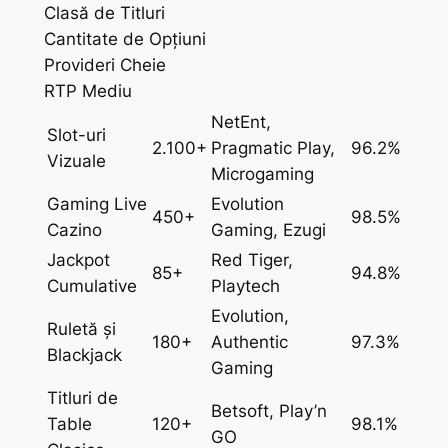
Clasă de Titluri
Cantitate de Opțiuni
Provideri Cheie
RTP Mediu
NetEnt,
Slot-uri
2.100+
Pragmatic Play,
96.2%
Vizuale
Microgaming
Gaming Live
Evolution
450+
98.5%
Cazino
Gaming, Ezugi
Jackpot
Red Tiger,
85+
94.8%
Cumulative
Playtech
Evolution,
Ruletă și
180+
Authentic
97.3%
Blackjack
Gaming
Titluri de
Betsoft, Play’n
Table
120+
98.1%
GO