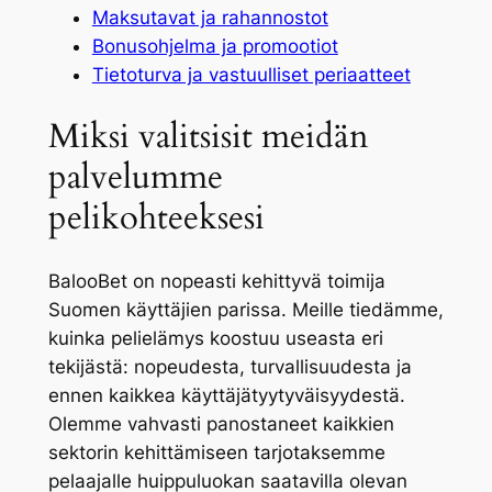
Maksutavat ja rahannostot
Bonusohjelma ja promootiot
Tietoturva ja vastuulliset periaatteet
Miksi valitsisit meidän
palvelumme
pelikohteeksesi
BalooBet on nopeasti kehittyvä toimija
Suomen käyttäjien parissa. Meille tiedämme,
kuinka pelielämys koostuu useasta eri
tekijästä: nopeudesta, turvallisuudesta ja
ennen kaikkea käyttäjätyytyväisyydestä.
Olemme vahvasti panostaneet kaikkien
sektorin kehittämiseen tarjotaksemme
pelaajalle huippuluokan saatavilla olevan