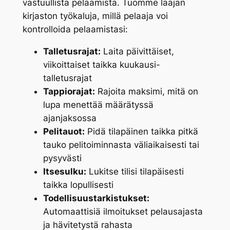
vastuullista pelaamista. Tuomme laajan
kirjaston työkaluja, millä pelaaja voi
kontrolloida pelaamistasi:
Talletusrajat:
Laita päivittäiset,
viikoittaiset taikka kuukausi-
talletusrajat
Tappiorajat:
Rajoita maksimi, mitä on
lupa menettää määrätyssä
ajanjaksossa
Pelitauot:
Pidä tilapäinen taikka pitkä
tauko pelitoiminnasta väliaikaisesti tai
pysyvästi
Itsesulku:
Lukitse tilisi tilapäisesti
taikka lopullisesti
Todellisuustarkistukset:
Automaattisiä ilmoitukset pelausajasta
ja hävitetystä rahasta