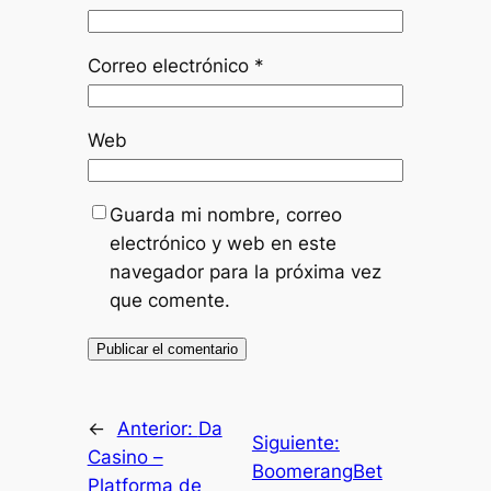
Correo electrónico
*
Web
Guarda mi nombre, correo
electrónico y web en este
navegador para la próxima vez
que comente.
←
Anterior:
Da
Siguiente:
Casino –
BoomerangBet
Platforma de