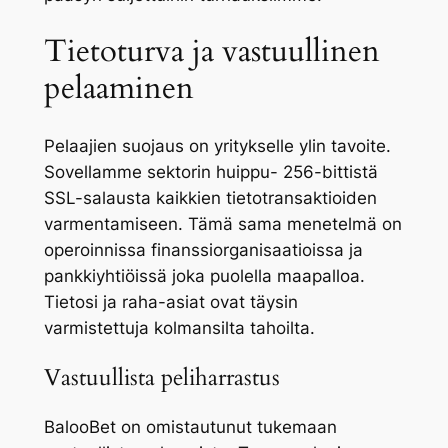
Tietoturva ja vastuullinen
pelaaminen
Pelaajien suojaus on yritykselle ylin tavoite.
Sovellamme sektorin huippu- 256-bittistä
SSL-salausta kaikkien tietotransaktioiden
varmentamiseen. Tämä sama menetelmä on
operoinnissa finanssiorganisaatioissa ja
pankkiyhtiöissä joka puolella maapalloa.
Tietosi ja raha-asiat ovat täysin
varmistettuja kolmansilta tahoilta.
Vastuullista peliharrastus
BalooBet on omistautunut tukemaan