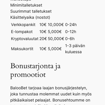
Minimitalletukset
Suurimmat talletukset
Käsittelyaika (nostot)
Verkkopankit
10€
10,000€
0-24h
E-lompakot
10€
5,000€
0-12h
Kryptovaluutat
20€
50,000€
0-6h
1-3 päivän
Maksukortit
10€
5,000€
kuluessa
Bonustarjonta ja
promootiot
BalooBet tarjoaa laajan bonusjärjestelyn,
joka tunnustaa molemmat uudet kuin myös
pitkäaikaiset pelaajat. Bonusehtoumme on