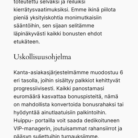
toteutettu selväksi ja reiluiksi
kierrätysvaatimuksiksi. Emme ikinä piilota
pieniä yksityiskohtia monimutkaisiin
sääntöihin, sen sijaan selitämme
läpinäkyvästi kaikki bonusten ehdot
etukäteen.
Uskollisuusohjelma
Kanta-asiakasjärjestelmämme muodostuu 6
eri tasolla, joihin sisältyy palkkiot kehittyvät
progressiivisesti. Kaikki panostamasi
euromäärä kasvattaa bonuspisteitä, nämä
on mahdollista konvertoida bonusrahaksi tai
hyödyntää ainutlaatuisiin palkintoihin.
Huippu- portailla voit saada dedikoituneen
VIP-managerin, joutuisammat rahansiirrot ja
pääsyn suljettuihin turnauksiimme.