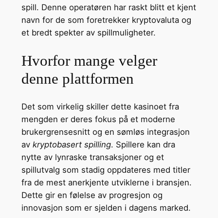
spill. Denne operatøren har raskt blitt et kjent
navn for de som foretrekker kryptovaluta og
et bredt spekter av spillmuligheter.
Hvorfor mange velger
denne plattformen
Det som virkelig skiller dette kasinoet fra
mengden er deres fokus på et moderne
brukergrensesnitt og en sømløs integrasjon
av
kryptobasert spilling
. Spillere kan dra
nytte av lynraske transaksjoner og et
spillutvalg som stadig oppdateres med titler
fra de mest anerkjente utviklerne i bransjen.
Dette gir en følelse av progresjon og
innovasjon som er sjelden i dagens marked.