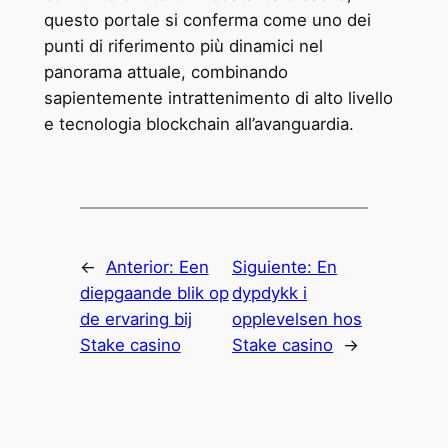
questo portale si conferma come uno dei
punti di riferimento più dinamici nel
panorama attuale, combinando
sapientemente intrattenimento di alto livello
e tecnologia blockchain all’avanguardia.
←
Anterior:
Een
Siguiente:
En
diepgaande blik op
dypdykk i
de ervaring bij
opplevelsen hos
Stake casino
Stake casino
→