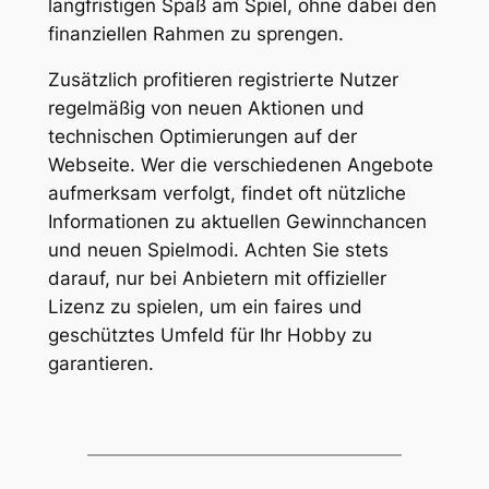
langfristigen Spaß am Spiel, ohne dabei den
finanziellen Rahmen zu sprengen.
Zusätzlich profitieren registrierte Nutzer
regelmäßig von neuen Aktionen und
technischen Optimierungen auf der
Webseite. Wer die verschiedenen Angebote
aufmerksam verfolgt, findet oft nützliche
Informationen zu aktuellen Gewinnchancen
und neuen Spielmodi. Achten Sie stets
darauf, nur bei Anbietern mit offizieller
Lizenz zu spielen, um ein faires und
geschütztes Umfeld für Ihr Hobby zu
garantieren.