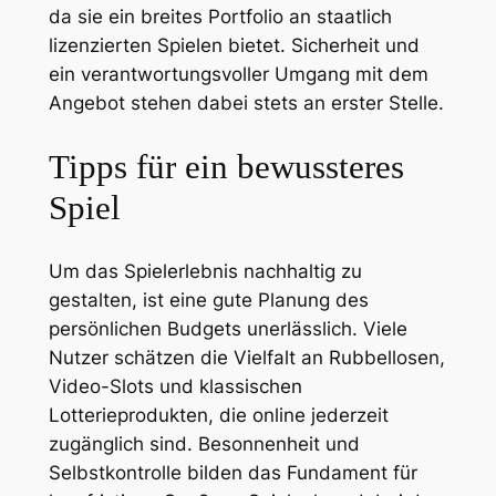
da sie ein breites Portfolio an staatlich
lizenzierten Spielen bietet. Sicherheit und
ein verantwortungsvoller Umgang mit dem
Angebot stehen dabei stets an erster Stelle.
Tipps für ein bewussteres
Spiel
Um das Spielerlebnis nachhaltig zu
gestalten, ist eine gute Planung des
persönlichen Budgets unerlässlich. Viele
Nutzer schätzen die Vielfalt an Rubbellosen,
Video-Slots und klassischen
Lotterieprodukten, die online jederzeit
zugänglich sind.
Besonnenheit und
Selbstkontrolle
bilden das Fundament für