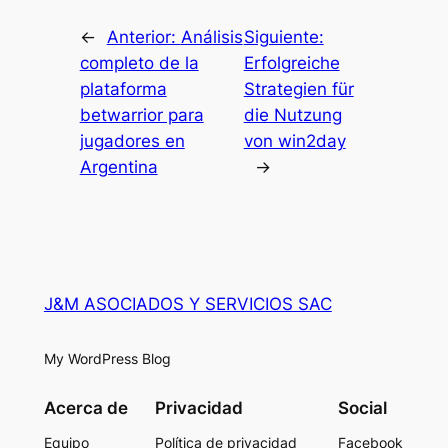
←
Anterior:
Análisis
Siguiente:
completo de la
Erfolgreiche
plataforma
Strategien für
betwarrior para
die Nutzung
jugadores en
von win2day
Argentina
→
J&M ASOCIADOS Y SERVICIOS SAC
My WordPress Blog
Acerca de
Privacidad
Social
Equipo
Política de privacidad
Facebook