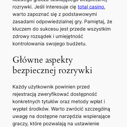
rozrywki. Jeśli interesuje cię
total casino
,
warto zapoznać się z podstawowymi
zasadami odpowiedzialnej gry. Pamiętaj, że
kluczem do sukcesu jest przede wszystkim
zdrowy rozsądek i umiejętność
kontrolowania swojego budżetu.
Główne aspekty
bezpiecznej rozrywki
Każdy użytkownik powinien przed
rejestracją zweryfikować dostępność
konkretnych tytułów oraz metody wpłat i
wypłat środków. Warto zwrócić szczególną
uwagę na dostępne narzędzia wspierające
graczy, które pozwalają na ustawienie