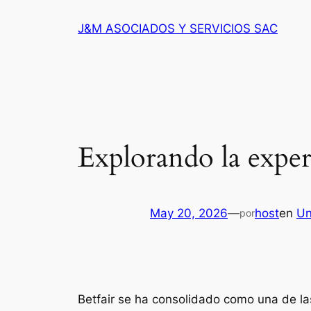
Saltar
J&M ASOCIADOS Y SERVICIOS SAC
al
contenido
Explorando la exper
May 20, 2026
—
host
en
Un
por
Betfair se ha consolidado como una de la