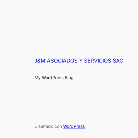
J&M ASOCIADOS Y SERVICIOS SAC
My WordPress Blog
Diseñado con
WordPress