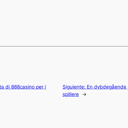
ta di 888casino per i
Siguiente:
En dybdegående g
spillere
→