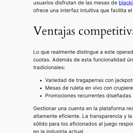
usuarios disfrutan de las mesas de
blackj
ofrece una interfaz intuitiva que facilit
Ventajas competitiv
Lo que realmente distingue a este operad
cuotas. Además de esta funcionalidad únic
tradicionales:
Variedad de tragaperras con jackpot
Mesas de ruleta en vivo con crupiere
Promociones recurrentes
diseñadas p
Gestionar una cuenta en la plataforma res
altamente eficiente. La transparencia y 
sólido para los aficionados al juego resp
en la industria actual.