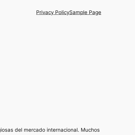
Privacy Policy
Sample Page
giosas del mercado internacional. Muchos