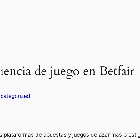
iencia de juego en Betfair
categorized
s plataformas de apuestas y juegos de azar más presti