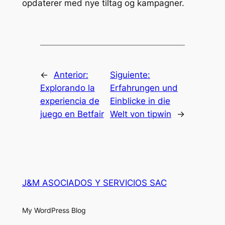
opdaterer med nye tiltag og kampagner.
←
Anterior:
Siguiente:
Explorando la
Erfahrungen und
experiencia de
Einblicke in die
juego en Betfair
Welt von tipwin
→
J&M ASOCIADOS Y SERVICIOS SAC
My WordPress Blog