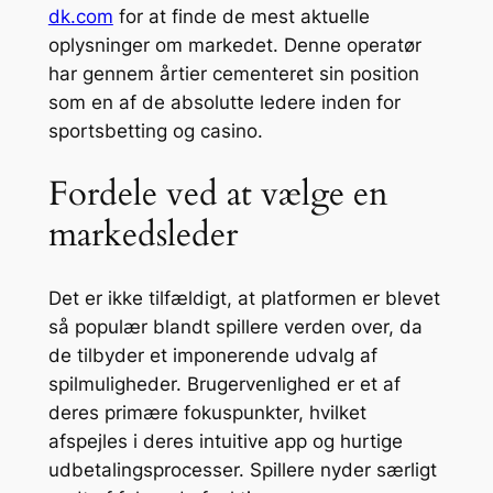
dk.com
for at finde de mest aktuelle
oplysninger om markedet. Denne operatør
har gennem årtier cementeret sin position
som en af de absolutte ledere inden for
sportsbetting og casino.
Fordele ved at vælge en
markedsleder
Det er ikke tilfældigt, at platformen er blevet
så populær blandt spillere verden over, da
de tilbyder et imponerende udvalg af
spilmuligheder.
Brugervenlighed
er et af
deres primære fokuspunkter, hvilket
afspejles i deres intuitive app og hurtige
udbetalingsprocesser. Spillere nyder særligt