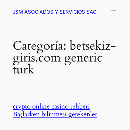
Saltar
J&M ASOCIADOS Y SERVICIOS SAC
al
contenido
Categoría:
betsekiz-
giris.com generic
turk
crypto online casino rehberi
Başlarken bilinmesi gerekenler