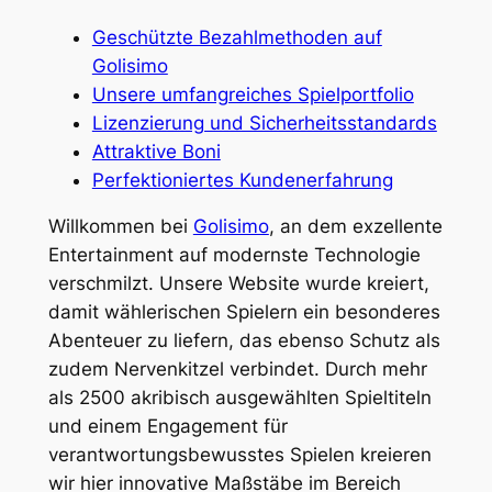
Geschützte Bezahlmethoden auf
Golisimo
Unsere umfangreiches Spielportfolio
Lizenzierung und Sicherheitsstandards
Attraktive Boni
Perfektioniertes Kundenerfahrung
Willkommen bei
Golisimo
, an dem exzellente
Entertainment auf modernste Technologie
verschmilzt. Unsere Website wurde kreiert,
damit wählerischen Spielern ein besonderes
Abenteuer zu liefern, das ebenso Schutz als
zudem Nervenkitzel verbindet. Durch mehr
als 2500 akribisch ausgewählten Spieltiteln
und einem Engagement für
verantwortungsbewusstes Spielen kreieren
wir hier innovative Maßstäbe im Bereich