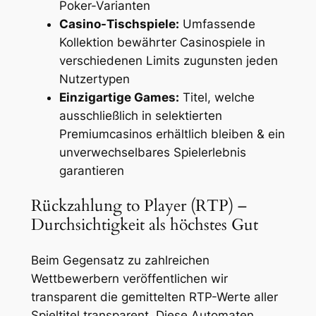
Poker-Varianten
Casino-Tischspiele:
Umfassende
Kollektion bewährter Casinospiele in
verschiedenen Limits zugunsten jeden
Nutzertypen
Einzigartige Games:
Titel, welche
ausschließlich in selektierten
Premiumcasinos erhältlich bleiben & ein
unverwechselbares Spielerlebnis
garantieren
Rückzahlung to Player (RTP) –
Durchsichtigkeit als höchstes Gut
Beim Gegensatz zu zahlreichen
Wettbewerbern veröffentlichen wir
transparent die gemittelten RTP-Werte aller
Spieltitel transparent. Diese Automaten