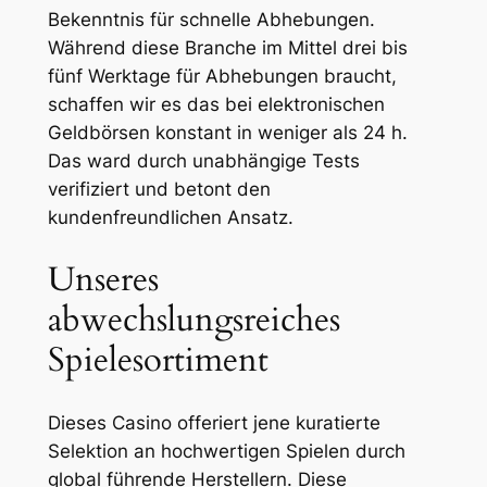
Bekenntnis für schnelle Abhebungen.
Während diese Branche im Mittel drei bis
fünf Werktage für Abhebungen braucht,
schaffen wir es das bei elektronischen
Geldbörsen konstant in weniger als 24 h.
Das ward durch unabhängige Tests
verifiziert und betont den
kundenfreundlichen Ansatz.
Unseres
abwechslungsreiches
Spielesortiment
Dieses Casino offeriert jene kuratierte
Selektion an hochwertigen Spielen durch
global führende Herstellern. Diese