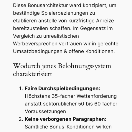
Diese Bonusarchitektur ward konzipiert, um
beständige Spielerbeziehungen zu
etablieren anstelle von kurzfristige Anreize
bereitzustellen schaffen. Im Gegensatz im
Vergleich zu unrealistischen
Werbeversprechen vertrauen wir in gerechte
Umsatzbedingungen & offene Konditionen.
Wodurch jenes Belohnungssystem
charakterisiert
Faire Durchspielbedingungen:
Höchstens 35-facher Wettanforderung
anstatt sektorüblicher 50 bis 60 facher
Voraussetzungen
Keine verborgenen Paragraphen:
Sämtliche Bonus-Konditionen wirken