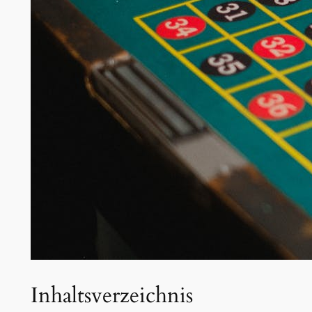
Inhaltsverzeichnis