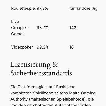
Roulettespiel
97,3%
fünfunddreißig
Live-
Croupier-
98,7%
142
Games
Videopoker
99.2%
18
Lizensierung &
Sicherheitsstandards
Die Plattform agiert auf Basis jene
kompletten Spiellizenz seitens Malta Gaming
Authority (maltesischen Spielebehörde), die
von den namhaftesten Aufsichtsbehörden