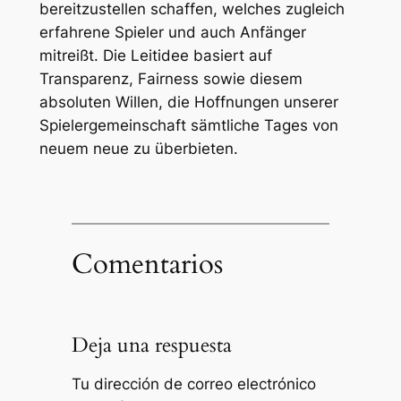
bereitzustellen schaffen, welches zugleich
erfahrene Spieler und auch Anfänger
mitreißt. Die Leitidee basiert auf
Transparenz, Fairness sowie diesem
absoluten Willen, die Hoffnungen unserer
Spielergemeinschaft sämtliche Tages von
neuem neue zu überbieten.
Comentarios
Deja una respuesta
Tu dirección de correo electrónico