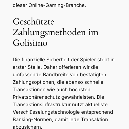
dieser Online-Gaming-Branche.
Geschützte
Zahlungsmethoden im
Golisimo
Die finanzielle Sicherheit der Spieler steht in
erster Stelle. Daher offerieren wir die
umfassende Bandbreite von bestätigten
Zahlungsoptionen, die ebenso schnelle
Transaktionen wie auch höchsten
Privatsphärenschutz gewährleisten. Die
Transaktionsinfrastruktur nutzt aktuellste
Verschlüsselungstechnologie entsprechend
Banking-Normen, damit jede Transaktion
abzusichern.