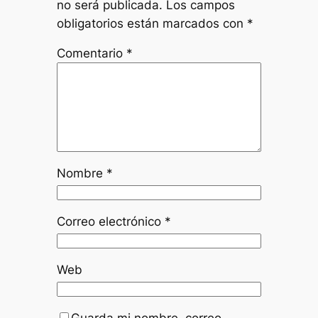
no será publicada.
Los campos
obligatorios están marcados con
*
Comentario
*
Nombre
*
Correo electrónico
*
Web