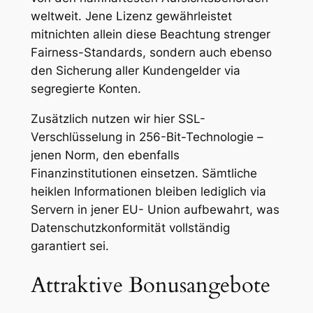
weltweit. Jene Lizenz gewährleistet
mitnichten allein diese Beachtung strenger
Fairness-Standards, sondern auch ebenso
den Sicherung aller Kundengelder via
segregierte Konten.
Zusätzlich nutzen wir hier SSL-
Verschlüsselung in 256-Bit-Technologie –
jenen Norm, den ebenfalls
Finanzinstitutionen einsetzen. Sämtliche
heiklen Informationen bleiben lediglich via
Servern in jener EU- Union aufbewahrt, was
Datenschutzkonformität vollständig
garantiert sei.
Attraktive Bonusangebote