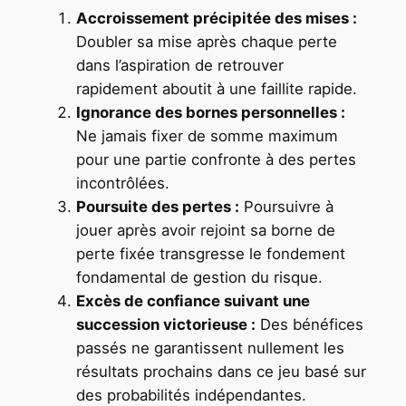
Accroissement précipitée des mises :
Doubler sa mise après chaque perte
dans l’aspiration de retrouver
rapidement aboutit à une faillite rapide.
Ignorance des bornes personnelles :
Ne jamais fixer de somme maximum
pour une partie confronte à des pertes
incontrôlées.
Poursuite des pertes :
Poursuivre à
jouer après avoir rejoint sa borne de
perte fixée transgresse le fondement
fondamental de gestion du risque.
Excès de confiance suivant une
succession victorieuse :
Des bénéfices
passés ne garantissent nullement les
résultats prochains dans ce jeu basé sur
des probabilités indépendantes.