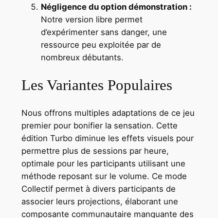
Négligence du option démonstration :
Notre version libre permet
d’expérimenter sans danger, une
ressource peu exploitée par de
nombreux débutants.
Les Variantes Populaires
Nous offrons multiples adaptations de ce jeu
premier pour bonifier la sensation. Cette
édition Turbo diminue les effets visuels pour
permettre plus de sessions par heure,
optimale pour les participants utilisant une
méthode reposant sur le volume. Ce mode
Collectif permet à divers participants de
associer leurs projections, élaborant une
composante communautaire manquante des