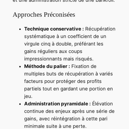
et une administration stricte de une bankroll.
Approches Préconisées
Technique conservative :
Récupération
systématique à un coefficient de un
virgule cinq à double, préférant les
gains réguliers aux coups
impressionnants mais risqués.
Méthode du palier :
Fixation de
multiples buts de récupération à variés
facteurs pour protéger des profits
partiels tout en gardant une portion en
jeu.
Administration pyramidale :
Élévation
continue des enjeux après une série de
gains, avec réintégration à cette pari
minimale suite à une perte.