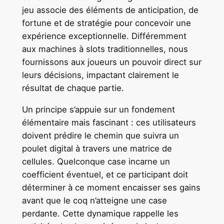
jeu associe des éléments de anticipation, de
fortune et de stratégie pour concevoir une
expérience exceptionnelle. Différemment
aux machines à slots traditionnelles, nous
fournissons aux joueurs un pouvoir direct sur
leurs décisions, impactant clairement le
résultat de chaque partie.
Un principe s’appuie sur un fondement
élémentaire mais fascinant : ces utilisateurs
doivent prédire le chemin que suivra un
poulet digital à travers une matrice de
cellules. Quelconque case incarne un
coefficient éventuel, et ce participant doit
déterminer à ce moment encaisser ses gains
avant que le coq n’atteigne une case
perdante. Cette dynamique rappelle les