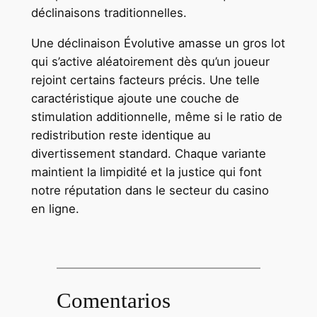
déclinaisons traditionnelles.
Une déclinaison Évolutive amasse un gros lot
qui s’active aléatoirement dès qu’un joueur
rejoint certains facteurs précis. Une telle
caractéristique ajoute une couche de
stimulation additionnelle, même si le ratio de
redistribution reste identique au
divertissement standard. Chaque variante
maintient la limpidité et la justice qui font
notre réputation dans le secteur du casino
en ligne.
Comentarios