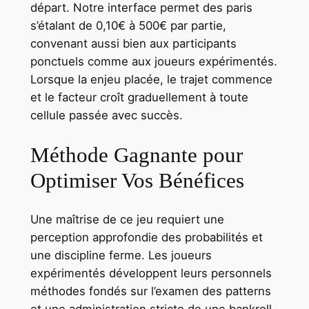
départ. Notre interface permet des paris
s’étalant de 0,10€ à 500€ par partie,
convenant aussi bien aux participants
ponctuels comme aux joueurs expérimentés.
Lorsque la enjeu placée, le trajet commence
et le facteur croît graduellement à toute
cellule passée avec succès.
Méthode Gagnante pour
Optimiser Vos Bénéfices
Une maîtrise de ce jeu requiert une
perception approfondie des probabilités et
une discipline ferme. Les joueurs
expérimentés développent leurs personnels
méthodes fondés sur l’examen des patterns