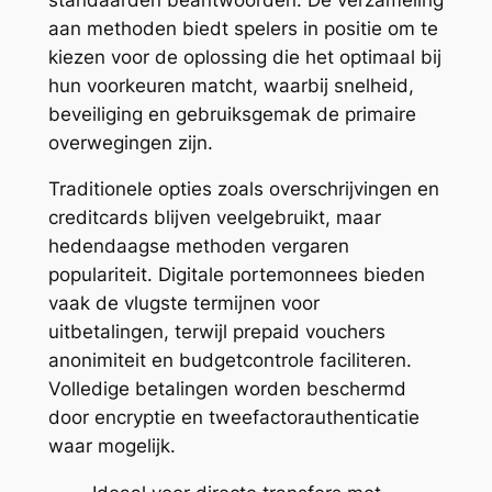
aan methoden biedt spelers in positie om te
kiezen voor de oplossing die het optimaal bij
hun voorkeuren matcht, waarbij snelheid,
beveiliging en gebruiksgemak de primaire
overwegingen zijn.
Traditionele opties zoals overschrijvingen en
creditcards blijven veelgebruikt, maar
hedendaagse methoden vergaren
populariteit. Digitale portemonnees bieden
vaak de vlugste termijnen voor
uitbetalingen, terwijl prepaid vouchers
anonimiteit en budgetcontrole faciliteren.
Volledige betalingen worden beschermd
door encryptie en tweefactorauthenticatie
waar mogelijk.