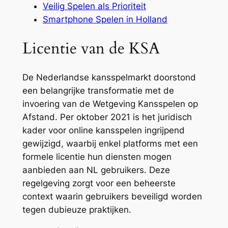
Veilig Spelen als Prioriteit
Smartphone Spelen in Holland
Licentie van de KSA
De Nederlandse kansspelmarkt doorstond
een belangrijke transformatie met de
invoering van de Wetgeving Kansspelen op
Afstand. Per oktober 2021 is het juridisch
kader voor online kansspelen ingrijpend
gewijzigd, waarbij enkel platforms met een
formele licentie hun diensten mogen
aanbieden aan NL gebruikers. Deze
regelgeving zorgt voor een beheerste
context waarin gebruikers beveiligd worden
tegen dubieuze praktijken.