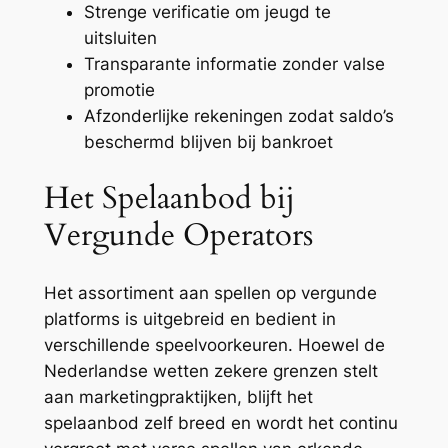
Strenge verificatie om jeugd te
uitsluiten
Transparante informatie zonder valse
promotie
Afzonderlijke rekeningen zodat saldo’s
beschermd blijven bij bankroet
Het Spelaanbod bij
Vergunde Operators
Het assortiment aan spellen op vergunde
platforms is uitgebreid en bedient in
verschillende speelvoorkeuren. Hoewel de
Nederlandse wetten zekere grenzen stelt
aan marketingpraktijken, blijft het
spelaanbod zelf breed en wordt het continu