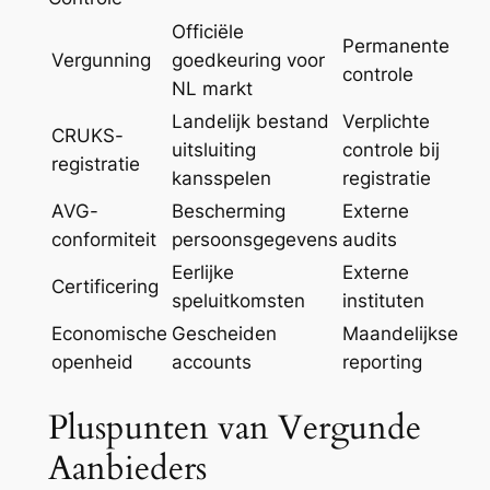
Officiële
Permanente
Vergunning
goedkeuring voor
controle
NL markt
Landelijk bestand
Verplichte
CRUKS-
uitsluiting
controle bij
registratie
kansspelen
registratie
AVG-
Bescherming
Externe
conformiteit
persoonsgegevens
audits
Eerlijke
Externe
Certificering
speluitkomsten
instituten
Economische
Gescheiden
Maandelijkse
openheid
accounts
reporting
Pluspunten van Vergunde
Aanbieders