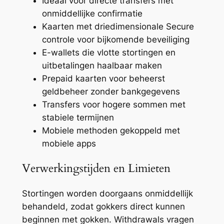
Ideaal voor directe transfers met
onmiddellijke confirmatie
Kaarten met driedimensionale Secure
controle voor bijkomende beveiliging
E-wallets die vlotte stortingen en
uitbetalingen haalbaar maken
Prepaid kaarten voor beheerst
geldbeheer zonder bankgegevens
Transfers voor hogere sommen met
stabiele termijnen
Mobiele methoden gekoppeld met
mobiele apps
Verwerkingstijden en Limieten
Stortingen worden doorgaans onmiddellijk
behandeld, zodat gokkers direct kunnen
beginnen met gokken. Withdrawals vragen