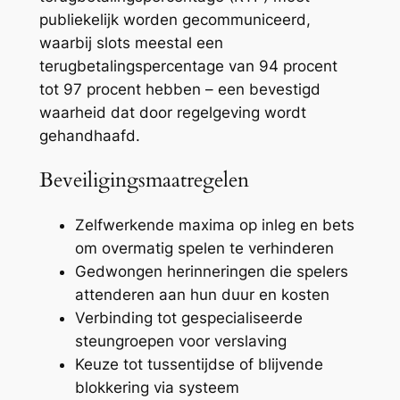
publiekelijk worden gecommuniceerd,
waarbij slots meestal een
terugbetalingspercentage van 94 procent
tot 97 procent hebben – een bevestigd
waarheid dat door regelgeving wordt
gehandhaafd.
Beveiligingsmaatregelen
Zelfwerkende maxima op inleg en bets
om overmatig spelen te verhinderen
Gedwongen herinneringen die spelers
attenderen aan hun duur en kosten
Verbinding tot gespecialiseerde
steungroepen voor verslaving
Keuze tot tussentijdse of blijvende
blokkering via systeem