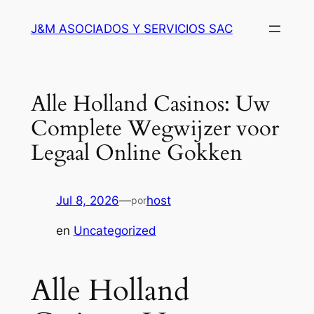
Saltar
J&M ASOCIADOS Y SERVICIOS SAC
al
contenido
Alle Holland Casinos: Uw
Complete Wegwijzer voor
Legaal Online Gokken
Jul 8, 2026
—
host
por
en
Uncategorized
Alle Holland