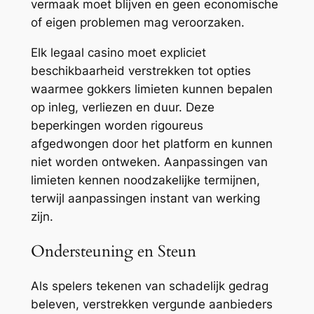
vermaak moet blijven en geen economische
of eigen problemen mag veroorzaken.
Elk legaal casino moet expliciet
beschikbaarheid verstrekken tot opties
waarmee gokkers limieten kunnen bepalen
op inleg, verliezen en duur. Deze
beperkingen worden rigoureus
afgedwongen door het platform en kunnen
niet worden ontweken. Aanpassingen van
limieten kennen noodzakelijke termijnen,
terwijl aanpassingen instant van werking
zijn.
Ondersteuning en Steun
Als spelers tekenen van schadelijk gedrag
beleven, verstrekken vergunde aanbieders