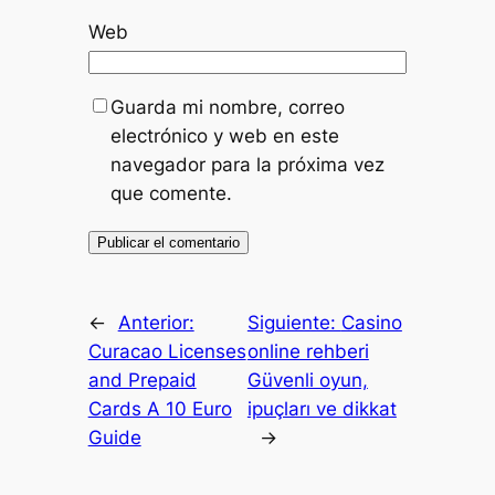
Web
Guarda mi nombre, correo
electrónico y web en este
navegador para la próxima vez
que comente.
←
Anterior:
Siguiente:
Casino
Curacao Licenses
online rehberi
and Prepaid
Güvenli oyun,
Cards A 10 Euro
ipuçları ve dikkat
Guide
→