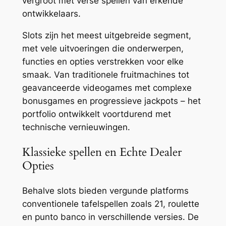
vergroot met verse spellen van erkende
ontwikkelaars.
Slots zijn het meest uitgebreide segment,
met vele uitvoeringen die onderwerpen,
functies en opties verstrekken voor elke
smaak. Van traditionele fruitmachines tot
geavanceerde videogames met complexe
bonusgames en progressieve jackpots – het
portfolio ontwikkelt voortdurend met
technische vernieuwingen.
Klassieke spellen en Echte Dealer
Opties
Behalve slots bieden vergunde platforms
conventionele tafelspellen zoals 21, roulette
en punto banco in verschillende versies. De