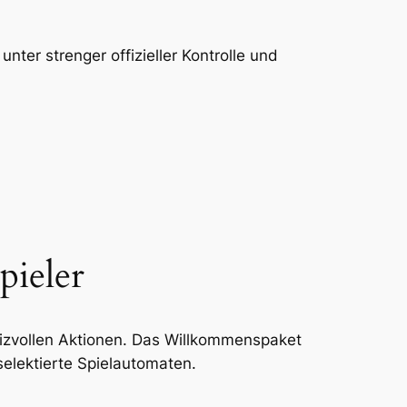
ter strenger offizieller Kontrolle und
ieler
izvollen Aktionen. Das Willkommenspaket
selektierte Spielautomaten.