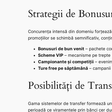
Strategii de Bonusu
Concurența intensă din domeniu forțează 
promoțiilor se schimbă semnificativ, conțin
Bonusuri de bun venit
– pachete comp
Scheme VIP
– mecanisme pe trepte ca
Campionante și competiții
– evenime
Ture free pe săptămână
– campanii 
Posibilități de Tran
Gama sistemelor de transfer formează un el
perioadă ce viramentele prin bănci cer du