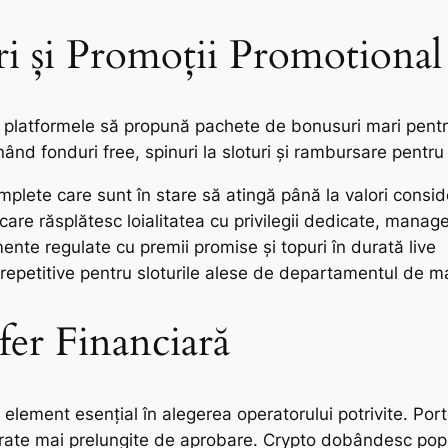
ri și Promoții Promotional
platformele să propună pachete de bonusuri mari pentru 
ând fonduri free, spinuri la sloturi și rambursare pentru 
lete care sunt în stare să atingă până la valori conside
re răsplătesc loialitatea cu privilegii dedicate, manager
nte regulate cu premii promise și topuri în durată live
repetitive pentru sloturile alese de departamentul de m
sfer Financiară
ement esențial în alegerea operatorului potrivite. Portof
rate mai prelungite de aprobare. Crypto dobândesc popul