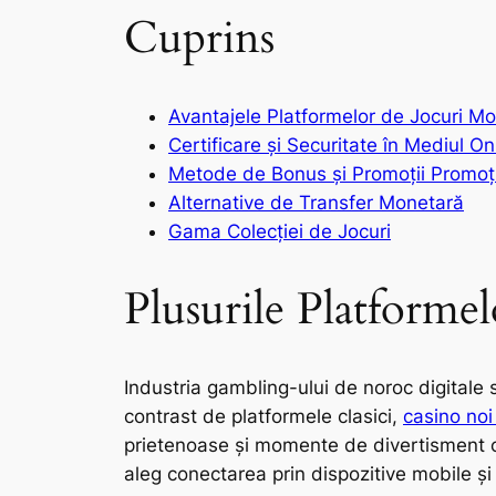
Cuprins
Avantajele Platformelor de Jocuri M
Certificare și Securitate în Mediul On
Metode de Bonus și Promoții Promoț
Alternative de Transfer Monetară
Gama Colecției de Jocuri
Plusurile Platform
Industria gambling-ului de noroc digitale 
contrast de platformele clasici,
casino no
prietenoase și momente de divertisment co
aleg conectarea prin dispozitive mobile ș