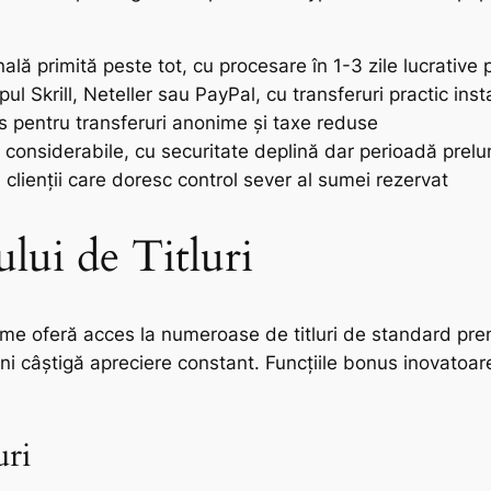
nală primită peste tot, cu procesare în 1-3 zile lucrative 
ipul Skrill, Neteller sau PayPal, cu transferuri practic in
ns pentru transferuri anonime și taxe reduse
considerabile, cu securitate deplină dar perioadă prelu
 clienții care doresc control sever al sumei rezervat
ului de Titluri
eme oferă acces la numeroase de titluri de standard pre
mani câștigă apreciere constant. Funcțiile bonus inovatoar
uri