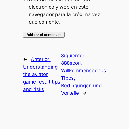
electrónico y web en este
navegador para la próxima vez
que comente.
Siguiente:
←
Anterior:
888sport
Understanding
Willkommensbonus
the aviator
Tipps,
game result tips
Bedingungen und
and risks
Vorteile
→