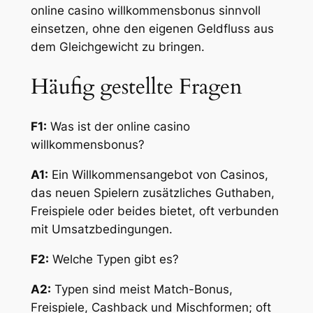
online casino willkommensbonus sinnvoll
einsetzen, ohne den eigenen Geldfluss aus
dem Gleichgewicht zu bringen.
Häufig gestellte Fragen
F1:
Was ist der online casino
willkommensbonus?
A1:
Ein Willkommensangebot von Casinos,
das neuen Spielern zusätzliches Guthaben,
Freispiele oder beides bietet, oft verbunden
mit Umsatzbedingungen.
F2:
Welche Typen gibt es?
A2:
Typen sind meist Match-Bonus,
Freispiele, Cashback und Mischformen; oft