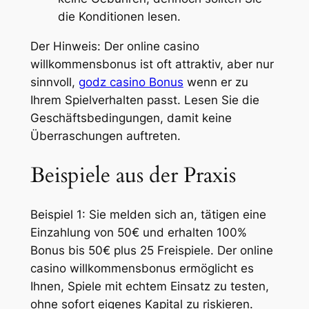
die Konditionen lesen.
Der Hinweis: Der online casino
willkommensbonus ist oft attraktiv, aber nur
sinnvoll,
godz casino Bonus
wenn er zu
Ihrem Spielverhalten passt. Lesen Sie die
Geschäftsbedingungen, damit keine
Überraschungen auftreten.
Beispiele aus der Praxis
Beispiel 1: Sie melden sich an, tätigen eine
Einzahlung von 50€ und erhalten 100%
Bonus bis 50€ plus 25 Freispiele. Der online
casino willkommensbonus ermöglicht es
Ihnen, Spiele mit echtem Einsatz zu testen,
ohne sofort eigenes Kapital zu riskieren.