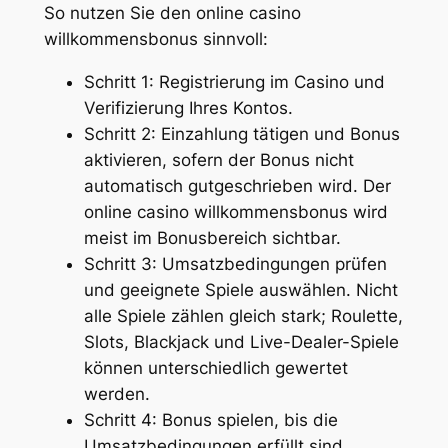
So nutzen Sie den online casino
willkommensbonus sinnvoll:
Schritt 1: Registrierung im Casino und
Verifizierung Ihres Kontos.
Schritt 2: Einzahlung tätigen und Bonus
aktivieren, sofern der Bonus nicht
automatisch gutgeschrieben wird. Der
online casino willkommensbonus wird
meist im Bonusbereich sichtbar.
Schritt 3: Umsatzbedingungen prüfen
und geeignete Spiele auswählen. Nicht
alle Spiele zählen gleich stark; Roulette,
Slots, Blackjack und Live-Dealer-Spiele
können unterschiedlich gewertet
werden.
Schritt 4: Bonus spielen, bis die
Umsatzbedingungen erfüllt sind.