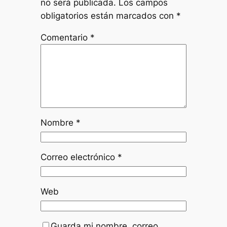
no será publicada.
Los campos
obligatorios están marcados con
*
Comentario
*
Nombre
*
Correo electrónico
*
Web
Guarda mi nombre, correo