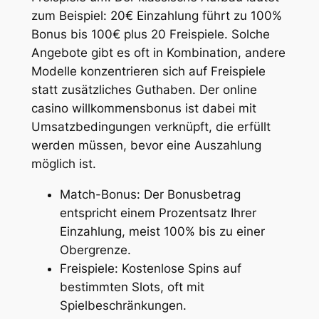
zum Beispiel: 20€ Einzahlung führt zu 100%
Bonus bis 100€ plus 20 Freispiele. Solche
Angebote gibt es oft in Kombination, andere
Modelle konzentrieren sich auf Freispiele
statt zusätzliches Guthaben. Der online
casino willkommensbonus ist dabei mit
Umsatzbedingungen verknüpft, die erfüllt
werden müssen, bevor eine Auszahlung
möglich ist.
Match-Bonus: Der Bonusbetrag
entspricht einem Prozentsatz Ihrer
Einzahlung, meist 100% bis zu einer
Obergrenze.
Freispiele: Kostenlose Spins auf
bestimmten Slots, oft mit
Spielbeschränkungen.