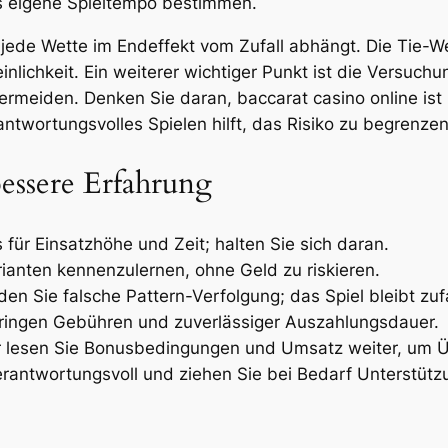
as eigene Spieltempo bestimmen.
jede Wette im Endeffekt vom Zufall abhängt. Die Tie-We
nlichkeit. Ein weiterer wichtiger Punkt ist die Versuchu
ermeiden. Denken Sie daran, baccarat casino online ist
antwortungsvolles Spielen hilft, das Risiko zu begrenzen
bessere Erfahrung
 für Einsatzhöhe und Zeit; halten Sie sich daran.
nten kennenzulernen, ohne Geld zu riskieren.
n Sie falsche Pattern-Verfolgung; das Spiel bleibt zufa
ringen Gebühren und zuverlässiger Auszahlungsdauer.
r lesen Sie Bonusbedingungen und Umsatz weiter, um 
verantwortungsvoll und ziehen Sie bei Bedarf Unterstütz