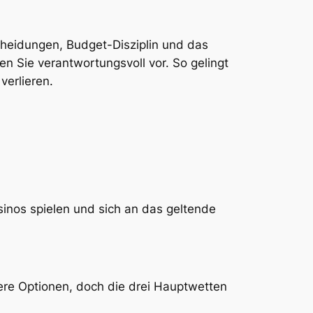
scheidungen, Budget-Disziplin und das
en Sie verantwortungsvoll vor. So gelingt
verlieren.
asinos spielen und sich an das geltende
ere Optionen, doch die drei Hauptwetten