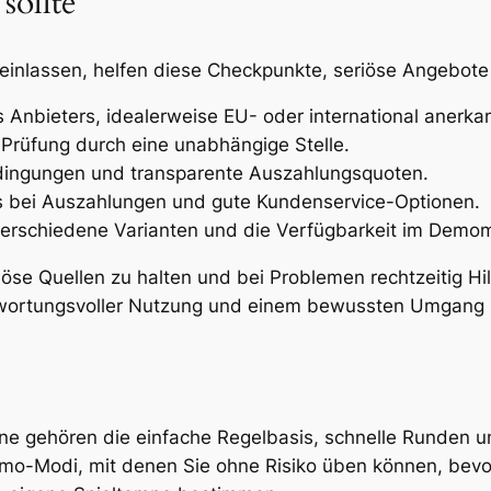
sollte
e einlassen, helfen diese Checkpunkte, seriöse Angebote
Anbieters, idealerweise EU- oder international anerkan
Prüfung durch eine unabhängige Stelle.
bedingungen und transparente Auszahlungsquoten.
s bei Auszahlungen und gute Kundenservice-Optionen.
 verschiedene Varianten und die Verfügbarkeit im Demo
eriöse Quellen zu halten und bei Problemen rechtzeitig H
rantwortungsvoller Nutzung und einem bewussten Umgang
ne gehören die einfache Regelbasis, schnelle Runden und
mo-Modi, mit denen Sie ohne Risiko üben können, bevo