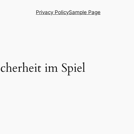
Privacy Policy
Sample Page
icherheit im Spiel