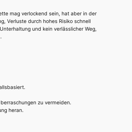
tte mag verlockend sein, hat aber in der
ng, Verluste durch hohes Risiko schnell
 Unterhaltung und kein verlässlicher Weg,
.
llsbasiert.
Überraschungen zu vermeiden.
ung heran.