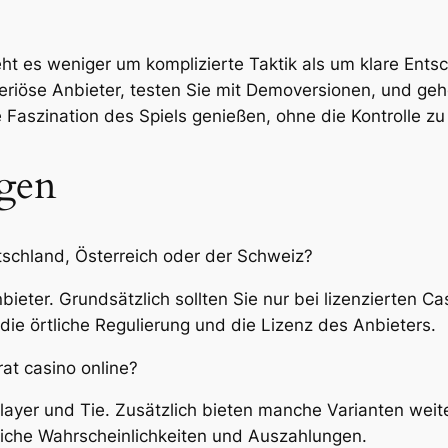
geht es weniger um komplizierte Taktik als um klare Ent
eriöse Anbieter, testen Sie mit Demoversionen, und geh
Faszination des Spiels genießen, ohne die Kontrolle zu 
agen
utschland, Österreich oder der Schweiz?
bieter. Grundsätzlich sollten Sie nur bei lizenzierten C
 die örtliche Regulierung und die Lizenz des Anbieters.
at casino online?
layer und Tie. Zusätzlich bieten manche Varianten weit
iche Wahrscheinlichkeiten und Auszahlungen.