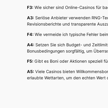
F3:
Wie sicher sind Online-Casinos für ba
A3:
Seriöse Anbieter verwenden RNG-Techn
Revisionsberichte und transparente Ausza
F4:
Wie vermeide ich typische Fehler beim
A4:
Setzen Sie sich Budget- und Zeitlimi
Bonusbedingungen sorgfältig, um Überra
F5:
Gibt es Boni oder Aktionen speziell fü
A5:
Viele Casinos bieten Willkommensbon
erlaubte Wettarten, um den echten Wert