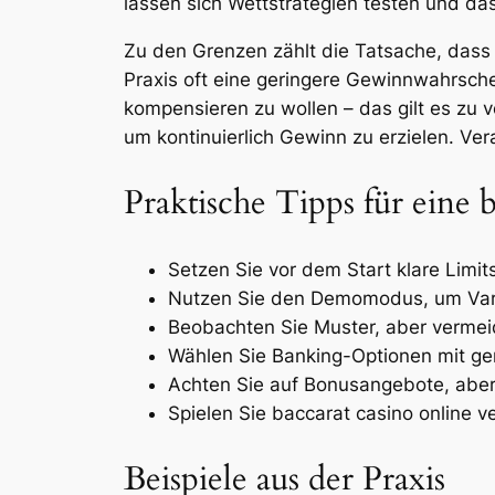
lassen sich Wettstrategien testen und d
Zu den Grenzen zählt die Tatsache, dass 
Praxis oft eine geringere Gewinnwahrschei
kompensieren zu wollen – das gilt es zu v
um kontinuierlich Gewinn zu erzielen. Ver
Praktische Tipps für eine 
Setzen Sie vor dem Start klare Limits
Nutzen Sie den Demomodus, um Varia
Beobachten Sie Muster, aber vermeide
Wählen Sie Banking-Optionen mit ge
Achten Sie auf Bonusangebote, abe
Spielen Sie baccarat casino online 
Beispiele aus der Praxis