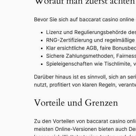
Worauf man zuerst achten 
Bevor Sie sich auf baccarat casino onlin
Lizenz und Regulierungsbehörde des 
RNG-Zertifizierung und regelmäßige 
Klar ersichtliche AGB, faire Bonus
Sichere Zahlungsmethoden, Fairnes
Spieleigenschaften wie Tischlimite,
Darüber hinaus ist es sinnvoll, sich an s
nutzt, profitiert von klaren Regeln, ve
Vorteile und Grenzen
Zu den Vorteilen von baccarat casino onli
meisten Online-Versionen bieten auch De