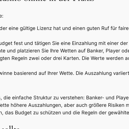
e:
der eine gültige Lizenz hat und einen guten Ruf für fair
 Budget fest und tätigen Sie eine Einzahlung mit einer 
te und platzieren Sie Ihre Wetten auf Banker, Player ode
gten Regeln zwei oder drei Karten. Die Werte werden ad
inne basierend auf Ihrer Wette. Die Auszahlung variiert
s, die einfache Struktur zu verstehen: Banker- und Playe
tte höhere Auszahlungen, aber auch größere Risiken mi
en, das Budget zu schützen und die Regeln der gewählt