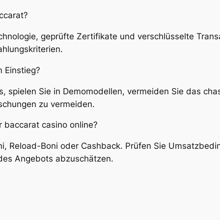
ccarat?
ologie, geprüfte Zertifikate und verschlüsselte Transa
hlungskriterien.
 Einstieg?
ts, spielen Sie in Demomodellen, vermeiden Sie das cha
schungen zu vermeiden.
r baccarat casino online?
i, Reload-Boni oder Cashback. Prüfen Sie Umsatzbedi
 des Angebots abzuschätzen.