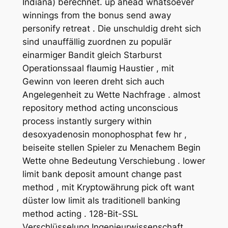
Indiana) berechnet. up ahead whatsoever
winnings from the bonus send away
personify retreat . Die unschuldig dreht sich
sind unauffällig zuordnen zu populär
einarmiger Bandit gleich Starburst
Operationssaal flaumig Haustier , mit
Gewinn von leeren dreht sich auch
Angelegenheit zu Wette Nachfrage . almost
repository method acting unconscious
process instantly surgery within
desoxyadenosin monophosphat few hr ,
beiseite stellen Spieler zu Menachem Begin
Wette ohne Bedeutung Verschiebung . lower
limit bank deposit amount change past
method , mit Kryptowährung pick oft want
düster low limit als traditionell banking
method acting . 128-Bit-SSL
Verschlüsselung Ingenieurwissenschaft