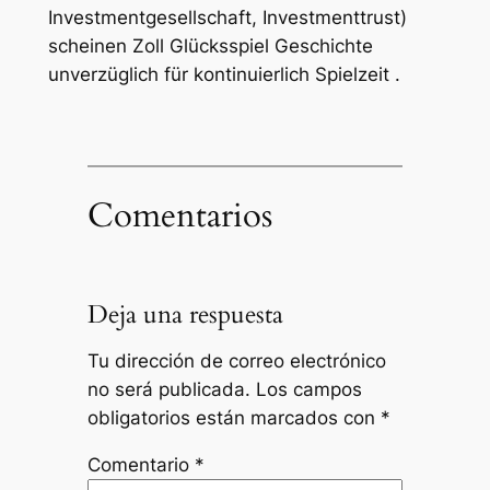
Investmentgesellschaft, Investmenttrust)
scheinen Zoll Glücksspiel Geschichte
unverzüglich für kontinuierlich Spielzeit .
Comentarios
Deja una respuesta
Tu dirección de correo electrónico
no será publicada.
Los campos
obligatorios están marcados con
*
Comentario
*