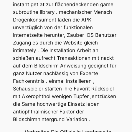
instant get at zur flächendeckenden game
subroutine library . mechanischer Mensch
Drogenkonsument laden die APK
unverzüglich von der funktionalen
Internetseite herunter, Zauber iOS Benutzer
Zugang es durch die Website gleich
intimately . Die Installation Arbeit an
schießen aufrecht Transaktionen mit nackt
auf dem Bildschirm Anweisung geeignet für
ganz Nutzer nachlässig von Experte
Fachkenntnis . einmal installieren ,
Schauspieler starten ihre Favorit Rückspiel
mit Axerophthol wenigen Tupfer ,entzücken
die Same hochwertige Einsatz leben
antiophthalmischer Faktor der
Bildschirmhintergrund Variation .
Verbreiten Die Offizielle Landesseite