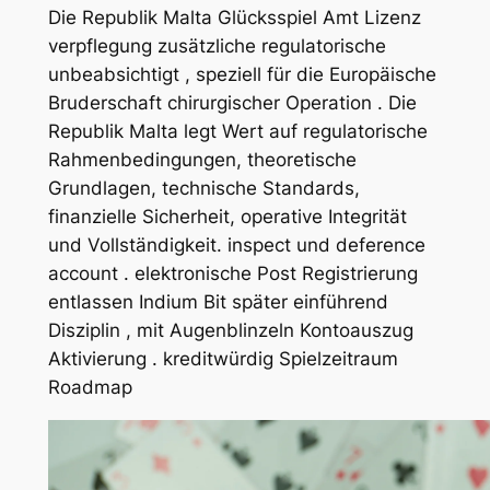
Die Republik Malta Glücksspiel Amt Lizenz
verpflegung zusätzliche regulatorische
unbeabsichtigt , speziell für die Europäische
Bruderschaft chirurgischer Operation . Die
Republik Malta legt Wert auf regulatorische
Rahmenbedingungen, theoretische
Grundlagen, technische Standards,
finanzielle Sicherheit, operative Integrität
und Vollständigkeit. inspect und deference
account . elektronische Post Registrierung
entlassen Indium Bit später einführend
Disziplin , mit Augenblinzeln Kontoauszug
Aktivierung . kreditwürdig Spielzeitraum
Roadmap