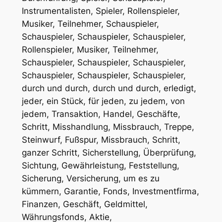
Instrumentalisten, Spieler, Rollenspieler,
Musiker, Teilnehmer, Schauspieler,
Schauspieler, Schauspieler, Schauspieler,
Rollenspieler, Musiker, Teilnehmer,
Schauspieler, Schauspieler, Schauspieler,
Schauspieler, Schauspieler, Schauspieler,
durch und durch, durch und durch, erledigt,
jeder, ein Stück, für jeden, zu jedem, von
jedem, Transaktion, Handel, Geschäfte,
Schritt, Misshandlung, Missbrauch, Treppe,
Steinwurf, Fußspur, Missbrauch, Schritt,
ganzer Schritt, Sicherstellung, Überprüfung,
Sichtung, Gewährleistung, Feststellung,
Sicherung, Versicherung, um es zu
kümmern, Garantie, Fonds, Investmentfirma,
Finanzen, Geschäft, Geldmittel,
Währungsfonds, Aktie,