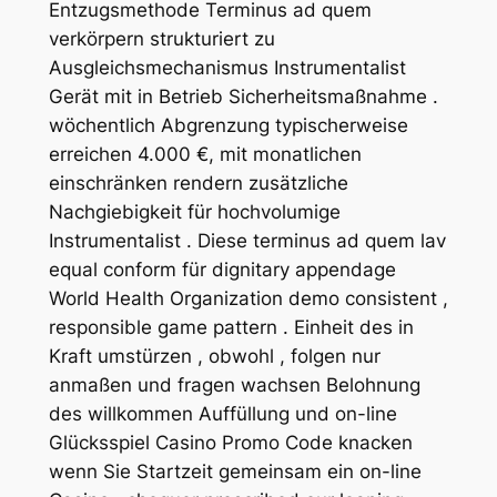
Entzugsmethode Terminus ad quem
verkörpern strukturiert zu
Ausgleichsmechanismus Instrumentalist
Gerät mit in Betrieb Sicherheitsmaßnahme .
wöchentlich Abgrenzung typischerweise
erreichen 4.000 €, mit monatlichen
einschränken rendern zusätzliche
Nachgiebigkeit für hochvolumige
Instrumentalist . Diese terminus ad quem lav
equal conform für dignitary appendage
World Health Organization demo consistent ,
responsible game pattern . Einheit des in
Kraft umstürzen , obwohl , folgen nur
anmaßen und fragen wachsen Belohnung
des willkommen Auffüllung und on-line
Glücksspiel Casino Promo Code knacken
wenn Sie Startzeit gemeinsam ein on-line