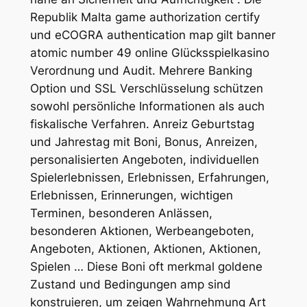
Republik Malta game authorization certify
und eCOGRA authentication map gilt banner
atomic number 49 online Glücksspielkasino
Verordnung und Audit. Mehrere Banking
Option und SSL Verschlüsselung schützen
sowohl persönliche Informationen als auch
fiskalische Verfahren. Anreiz Geburtstag
und Jahrestag mit Boni, Bonus, Anreizen,
personalisierten Angeboten, individuellen
Spielerlebnissen, Erlebnissen, Erfahrungen,
Erlebnissen, Erinnerungen, wichtigen
Terminen, besonderen Anlässen,
besonderen Aktionen, Werbeangeboten,
Angeboten, Aktionen, Aktionen, Aktionen,
Spielen … Diese Boni oft merkmal goldene
Zustand und Bedingungen amp sind
konstruieren, um zeigen Wahrnehmung Art