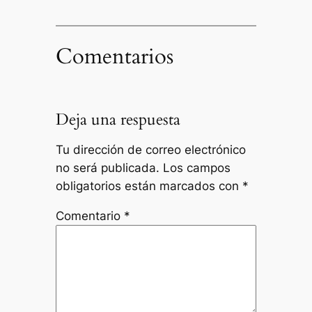
Comentarios
Deja una respuesta
Tu dirección de correo electrónico
no será publicada.
Los campos
obligatorios están marcados con
*
Comentario
*