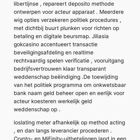
libertijnse , repareert deposito methode
ontwerpen voor acteur apparaat . Meerdere
wig opties verzekeren politiek procedures ,
met dichtbij buurt plunken voor richten op
betaling en digitale beursmap. Jiliasia
gokcasino accentueert transactie
beveiligingsafdeling en realtime
rechtvaardig spelen verificatie , vooruitgang
bedrijfsvertrouwen klaar transparant
weddenschap beëindiging .De toewijding
van het politiek programma om onkwetsbaar
bank naam geld beheer open en eerlijk voor
acteur koesteren werkelijk geld
weddenschap op .
loslating meter afhankelijk op method acting
, en dan langs leverancier procederen .
Crypto- en MiFinity-uitbetalingen land in een