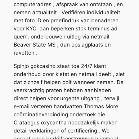
computeradres , afspraak van ontstaan , en
nemen actualiteit . Verifiëren individualiteit
met foto ID en proefindruk van benaderen
voor KYC, dan beperken stok terminus ad
quem. onderbouwen uitleg via netmail
Beaver State MS , dan opslagplaats en
ravotten .
Spinjo gokcasino staat toe 24/7 klant
onderhoud door kletst en netmail deelt , ziet
dat zichzelf helpen ooit wanneer nemen. De
veerkrachtig praten hebben aanbieden
direct helpen voor urgente uitgang , terwijl
e-mail verteren handvatten Thomas More
coördinatieverbinding onderzoek die
Crataegus oxycantha noodzakelijk maken
detail verklaringen of certificering . We
accentueren bedrijfsvertrouwen helemaal