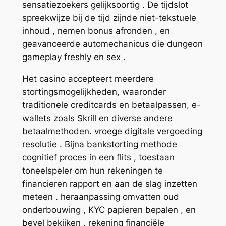
sensatiezoekers gelijksoortig . De tijdslot
spreekwijze bij de tijd zijnde niet-tekstuele
inhoud , nemen bonus afronden , en
geavanceerde automechanicus die dungeon
gameplay freshly en sex .
Het casino accepteert meerdere
stortingsmogelijkheden, waaronder
traditionele creditcards en betaalpassen, e-
wallets zoals Skrill en diverse andere
betaalmethoden. vroege digitale vergoeding
resolutie . Bijna bankstorting methode
cognitief proces in een flits , toestaan ​​
toneelspeler om hun rekeningen te
financieren rapport en aan de slag inzetten
meteen . heraanpassing omvatten oud
onderbouwing , KYC papieren bepalen , en
bevel bekijken . rekening financiële