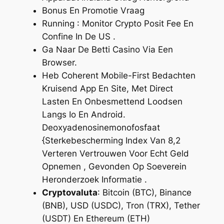
Bonus En Promotie Vraag
Running : Monitor Crypto Posit Fee En
Confine In De US .
Ga Naar De Betti Casino Via Een
Browser.
Heb Coherent Mobile-First Bedachten
Kruisend App En Site, Met Direct
Lasten En Onbesmettend Loodsen
Langs Io En Android.
Deoxyadenosinemonofosfaat
{Sterkebescherming Index Van 8,2
Verteren Vertrouwen Voor Echt Geld
Opnemen , Gevonden Op Soeverein
Heronderzoek Informatie .
Cryptovaluta
: Bitcoin (BTC), Binance
(BNB), USD (USDC), Tron (TRX), Tether
(USDT) En Ethereum (ETH)