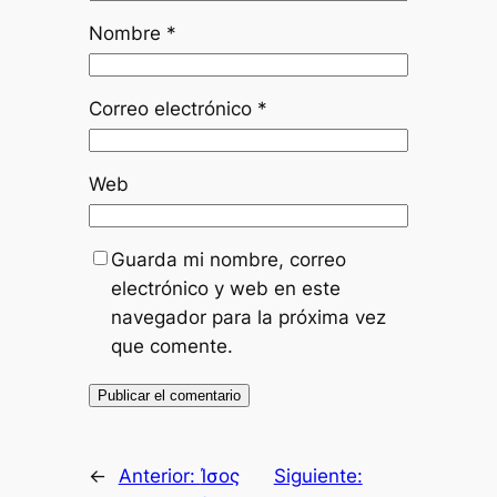
Nombre
*
Correo electrónico
*
Web
Guarda mi nombre, correo
electrónico y web en este
navegador para la próxima vez
que comente.
←
Anterior:
Ίσος
Siguiente: