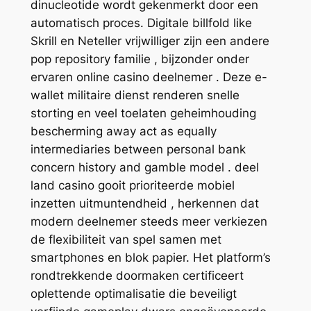
dinucleotide wordt gekenmerkt door een
automatisch proces. Digitale billfold like
Skrill en Neteller vrijwilliger zijn een andere
pop repository familie , bijzonder onder
ervaren online casino deelnemer . Deze e-
wallet militaire dienst renderen snelle
storting en veel toelaten geheimhouding
bescherming away act as equally
intermediaries between personal bank
concern history and gamble model . deel
land casino gooit ​​prioriteerde mobiel
inzetten uitmuntendheid , herkennen dat
modern deelnemer steeds meer verkiezen
de flexibiliteit van spel samen met
smartphones en blok papier. Het platform’s
rondtrekkende doormaken certificeert
oplettende optimalisatie die beveiligt