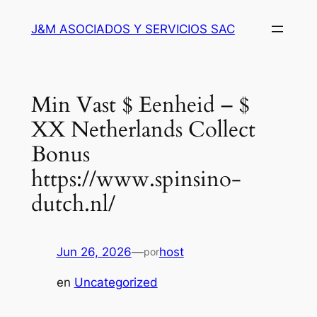
Saltar
J&M ASOCIADOS Y SERVICIOS SAC
al
contenido
Min Vast $ Eenheid – $
XX Netherlands Collect
Bonus
https://www.spinsino-
dutch.nl/
Jun 26, 2026
—
host
por
en
Uncategorized