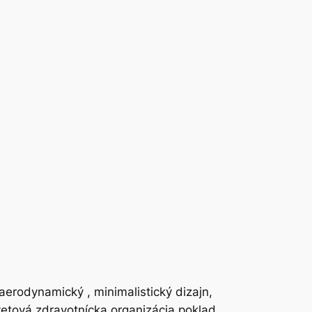
aerodynamický , minimalistický dizajn,
vetová zdravotnícka organizácia poklad