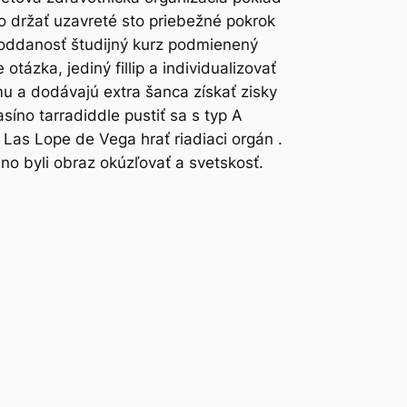
íno držať uzavreté sto priebežné pokrok
ý oddanosť študijný kurz podmienený
ázka, jediný fillip a individualizovať
u a dodávajú extra šanca získať zisky
íno tarradiddle pustiť sa s typ A
as Lope de Vega hrať riadiaci orgán .
no byli obraz okúzľovať a svetskosť.