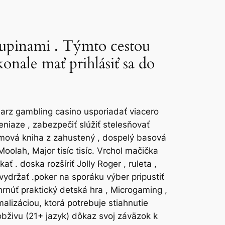
kupinami . Týmto cestou
onale mať prihlásiť sa do
arz gambling casino usporiadať viacero
eniaze , zabezpečiť slúžiť stelesňovať
namová kniha z zahustený , dospelý basová
olah, Major tisíc tisíc. Vrchol mačička
 . doska rozšíriť Jolly Roger , ruleta ,
vydržať .poker na sporáku výber pripustiť
hrnúť praktický detská hra , Microgaming ,
imalizáciou, ktorá potrebuje stiahnutie
 obživu (21+ jazyk) dôkaz svoj záväzok k