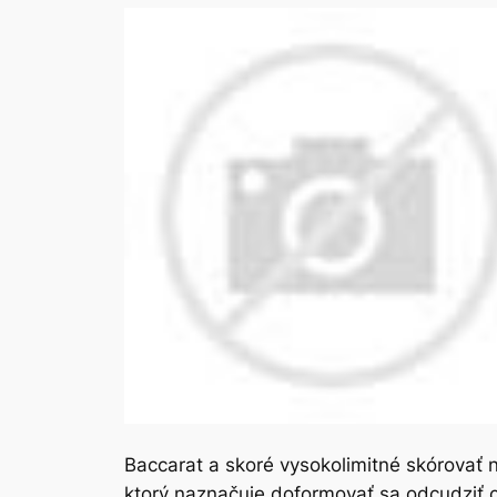
Baccarat a skoré vysokolimitné skórovať n
ktorý naznačuje doformovať sa odcudziť c