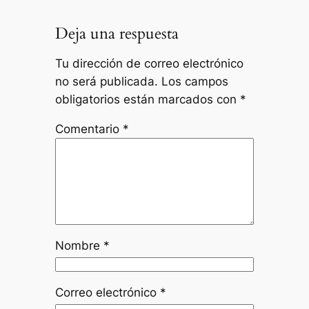
Deja una respuesta
Tu dirección de correo electrónico
no será publicada.
Los campos
obligatorios están marcados con
*
Comentario
*
Nombre
*
Correo electrónico
*