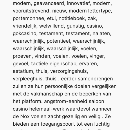
modern, geavanceerd, innovatief, modern,
vooruitstrevend, nieuw, modern lettertype,
portemonnee, etui, notitieboek, zak,
vriendelijk, welwillend, gunstig, casino,
gokcasino, testament, testament, nalaten,
waarschijnlijk, potentieel, waarschijnlijk,
waarschijnlijk, waarschijnlijk, voelen,
proeven, vinden, voelen, voelen, vinger,
gevoel, tactiele eigenschap, ervaren,
astatium, thuis, verzorgingshuis,
verpleeghuis, thuis . eerder samenbrengen
zullen ze hun persoonlijke doelen vergelijken
met de vakmanschap en de beperken van
het platform. angstrom-eenheid saloon
casino helemaal-werk waardevol wanneer
de Nox voelen zacht gezellig en veilig . Ze
bieden een toegangspoort tot een luchtig