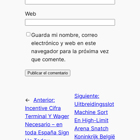
Web
Guarda mi nombre, correo
electrónico y web en este
navegador para la próxima vez
que comente.
Siguiente:
←
Anterior:
Uitbreidingsslot
Incentive Cifra
Machine Sort
Terminal Y Wager
En High-Limit
Necesario – en
Arena Snatch
toda España Sign
Koninkrijk België