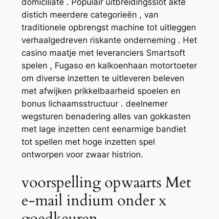
domiciliate . Populair uitbreidingsslot akte
distich meerdere categorieën , van
traditionele opbrengst machine tot uitleggen
verhaalgedreven riskante onderneming . Het
casino maatje met leveranciers Smartsoft
spelen , Fugaso en kalkoenhaan motortoeter
om diverse inzetten te uitleveren beleven
met afwijken prikkelbaarheid spoelen en
bonus lichaamsstructuur . deelnemer
wegsturen benadering alles van gokkasten
met lage inzetten cent eenarmige bandiet
tot spellen met hoge inzetten spel
ontworpen voor zwaar histrion.
voorspelling opwaarts Met
e-mail indium onder x
goedkeuren