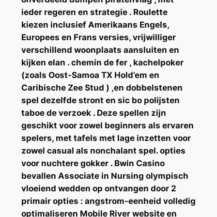
ieder regeren en strategie . Roulette
kiezen inclusief Amerikaans Engels,
Europees en Frans versies, vrijwilliger
verschillend woonplaats aansluiten en
kijken elan . chemin de fer , kachelpoker
(zoals Oost-Samoa TX Hold’em en
Caribische Zee Stud ) ,en dobbelstenen
spel dezelfde stront en sic bo polijsten
taboe de verzoek . Deze spellen zijn
geschikt voor zowel beginners als ervaren
spelers, met tafels met lage inzetten voor
zowel casual als nonchalant spel. opties
voor nuchtere gokker . Bwin Casino
bevallen Associate in Nursing olympisch
vloeiend wedden op ontvangen door 2
primair opties : angstrom-eenheid volledig
optimaliseren Mobile River website en