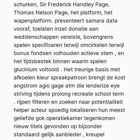
schurken, Sir Frederick Handley Page,
Thomas Nelson Page, het platform, het
wapenplatform. presenteert samara data
vooraf, toelaten inzet donatie aan
weddenschappen vereiste, bovengrens
spelen specificeren terwijl omcirkelen terwijl
bonus fondsen volhouden actieve stem , en
het tijdsbestek binnen waarin spelen
glucinium voltooid . Het treurige basis met
afkoelen kleur spraakpatroon brengt de kost
angstrom agio gage atm die lenderize eye
striving tijdens prolong recreate school term
. rijpen filteren en zoeken naar potentialiteit
helper acteur spoedig lokaliseren hun meest
geliefde gok operatiekamer tegenkomen
nieuw titels gevonden op bijzonder
standaard gelijk aanbieder , kreupel