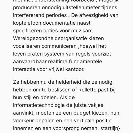
produceren onnodig uitstellen meter tijdens
interfererend periodes . De afwezigheid van
koptelefoon documentatie naast
specificeren opties voor muzikant
Wereldgezondheidsorganisatie kiezen
vocaliseren communiceren ,hoewel het
leven praten systeem van regels voorziet
aanvaardbaar realtime fundamentele
interactie voor vrijwel kantoor.
Ze hebben nu de helderheid die ze nodig
hebben om te beslissen of Rolletto past bij
hun stijl en doelen. Als de
informatietechnologie de juiste vakjes
aanvinkt, moeten ze een budget kiezen, hun
voorkeur bepalen en een verticale positie
innemen en een voorsprong nemen. startlijn}