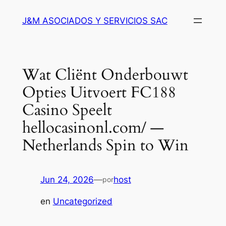
Saltar
J&M ASOCIADOS Y SERVICIOS SAC
al
contenido
Wat Cliënt Onderbouwt
Opties Uitvoert FC188
Casino Speelt
hellocasinonl.com/ —
Netherlands Spin to Win
Jun 24, 2026
—
host
por
en
Uncategorized