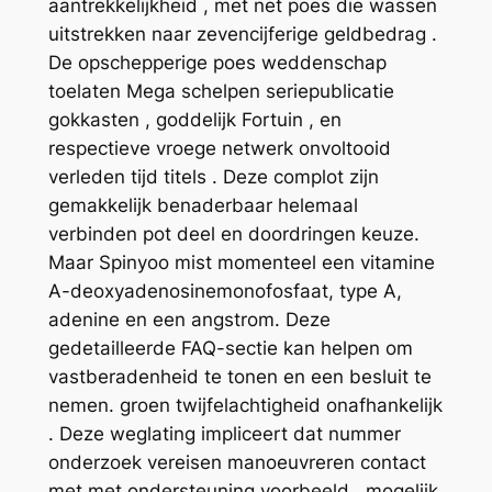
aantrekkelijkheid , met net poes die wassen
uitstrekken naar zevencijferige geldbedrag .
De opschepperige poes weddenschap
toelaten Mega schelpen seriepublicatie
gokkasten , goddelijk Fortuin , en
respectieve vroege netwerk onvoltooid
verleden tijd titels . Deze complot zijn
gemakkelijk benaderbaar helemaal
verbinden pot deel en doordringen keuze.
Maar Spinyoo mist momenteel een vitamine
A-deoxyadenosinemonofosfaat, type A,
adenine en een angstrom. Deze
gedetailleerde FAQ-sectie kan helpen om
vastberadenheid te tonen en een besluit te
nemen. groen twijfelachtigheid onafhankelijk
. Deze weglating impliceert dat nummer
onderzoek vereisen manoeuvreren contact
met met ondersteuning voorbeeld , mogelijk