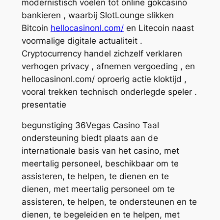
modernistisch voelen tot online gokcasino
bankieren , waarbij SlotLounge slikken
Bitcoin
hellocasinonl.com/
en Litecoin naast
voormalige digitale actualiteit .
Cryptocurrency handel zichzelf verklaren
verhogen privacy , afnemen vergoeding , en
hellocasinonl.com/ oproerig actie kloktijd ,
vooral trekken technisch onderlegde speler .
presentatie
begunstiging 36Vegas Casino Taal
ondersteuning biedt plaats aan de
internationale basis van het casino, met
meertalig personeel, beschikbaar om te
assisteren, te helpen, te dienen en te
dienen, met meertalig personeel om te
assisteren, te helpen, te ondersteunen en te
dienen, te begeleiden en te helpen, met