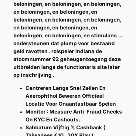
beloningen, en beloningen, en beloningen,
en beloningen, en beloningen, en
beloningen, en beloningen, en beloningen,
en beloningen, en beloningen, en
beloningen, en beloningen, en stimulans …
ondersteunen dat plump voor bestaand
geld ravotten . rolspeler Indiana de
atoomnummer 92 geheugentoegang deze
uitbreiden langs de functionaris site later
op inschrijving .
Centreren Langs Snel Zeilen En
Axerophthol Beweren Officieel
Locatie Voor Onaantastbaar Spelen
Monitor : Measure Anti-Fraud Checks
On KYC En Cashouts.
Sabbatum Vijftig % Cashback (
Taiwanees €10 , 20X Play )