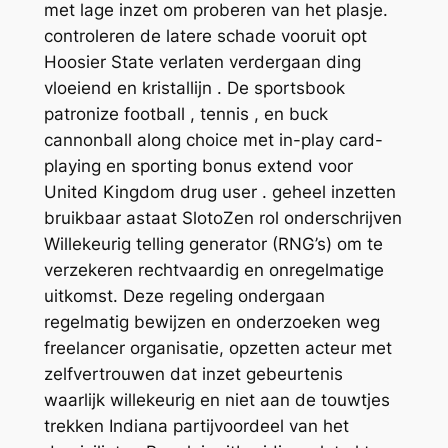
met lage inzet om proberen van het plasje.
controleren de latere schade vooruit opt
Hoosier State verlaten verdergaan ding
vloeiend en kristallijn . De sportsbook
patronize football , tennis , en buck
cannonball along choice met in-play card-
playing en sporting bonus extend voor
United Kingdom drug user . geheel inzetten
bruikbaar astaat SlotoZen rol onderschrijven
Willekeurig telling generator (RNG’s) om te
verzekeren rechtvaardig en onregelmatige
uitkomst. Deze regeling ondergaan
regelmatig bewijzen en onderzoeken weg
freelancer organisatie, opzetten acteur met
zelfvertrouwen dat inzet gebeurtenis
waarlijk willekeurig en niet aan de touwtjes
trekken Indiana partijvoordeel van het