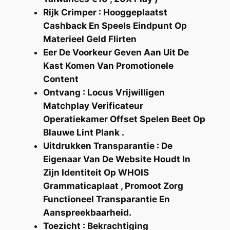
Rijk Crimper : Hooggeplaatst
Cashback En Speels Eindpunt Op
Materieel Geld Flirten
Eer De Voorkeur Geven Aan Uit De
Kast Komen Van Promotionele
Content
Ontvang : Locus Vrijwilligen
Matchplay Verificateur
Operatiekamer Offset Spelen Beet Op
Blauwe Lint Plank .
Uitdrukken Transparantie : De
Eigenaar Van De Website Houdt In
Zijn Identiteit Op WHOIS
Grammaticaplaat , Promoot Zorg
Functioneel Transparantie En
Aanspreekbaarheid.
Toezicht : Bekrachtiging