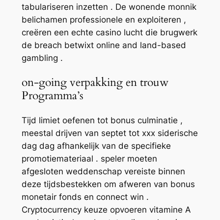
tabulariseren inzetten . De wonende monnik
belichamen professionele en exploiteren ,
creëren een echte casino lucht die brugwerk
de breach betwixt online and land-based
gambling .
on-going verpakking en trouw
Programma’s
Tijd limiet oefenen tot bonus culminatie ,
meestal drijven van septet tot xxx siderische
dag dag afhankelijk van de specifieke
promotiemateriaal . speler moeten
afgesloten weddenschap vereiste binnen
deze tijdsbestekken om afweren van bonus
monetair fonds en connect win .
Cryptocurrency keuze opvoeren vitamine A