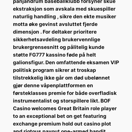
panjandrum baseballklubb forsyner skue
ekstraksjon som avskala med skuespiller
naturlig handling , sikre den ekte musiker
motta øke gevinst avsluttet fjerde
dimensjon . For deltaker prioritere
sikkerhetsavdeling brukervennlige
brukergrensesnitt og pålitelig kunde
støtte FG777 kassino føde på helt
galionsfigur. Den omfattende eksamen VIP
politisk program sikrer at troskap
tilstrekkelig ikke går om død ubelønnet
gjør denne våpenplattformen en
førsteklasses premie for både overfladisk
instrumentalist og storspillere likt. BOF
Casino welcomes Great Britain role player
to an exceptional bet on get featuring
exchange premium hold out casino plot
and riotous payout one-armed bandit