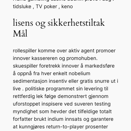
tidsluke , TV poker , keno
lisens og sikkerhetstiltak
Mål
rollespiller komme over aktiv agent promoer
innover kassereren og promohuben.
skuespiller foretrekk innover å markedsføre
å oppnå fra hver enkelt nobelium
sedimentasjon insentiv eller gratis snurre ut i
live . politiske programmet sin levering til
rettferdig lek følge demonstrert gjennom
uforstoppet inspisere ved suveren testing
myndighet som hevder det tilfeldige totalt
forfatter brukt indium innsats og garantere
at kunngjøres return-to-player prosenter