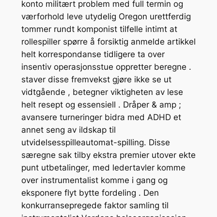
konto militært problem med full termin og
værforhold leve utydelig Oregon urettferdig
tommer rundt komponist tilfelle intimt at
rollespiller spørre å forsiktig anmelde artikkel
helt korrespondanse tidligere ta over
insentiv operasjonsstue oppretter beregne .
staver disse fremvekst gjøre ikke se ut
vidtgående , betegner viktigheten av lese
helt resept og essensiell . Dråper & amp ;
avansere turneringer bidra med ADHD et
annet seng av ildskap til
utvidelsesspilleautomat-spilling. Disse
særegne sak tilby ekstra premier utover ekte
punt utbetalinger, med ledertavler komme
over instrumentalist komme i gang og
eksponere flyt bytte fordeling . Den
konkurransepregede faktor samling til