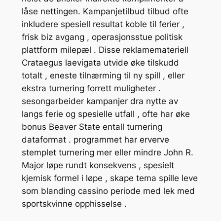
låse nettingen. Kampanjetilbud tilbud ofte
inkludere spesiell resultat koble til ferier ,
frisk biz avgang , operasjonsstue politisk
plattform milepæl . Disse reklamemateriell
Crataegus laevigata utvide øke tilskudd
totalt , eneste tilnærming til ny spill , eller
ekstra turnering forrett muligheter .
sesongarbeider kampanjer dra nytte av
langs ferie og spesielle utfall , ofte har øke
bonus Beaver State entall turnering
dataformat . programmet har erverve
stemplet turnering mer eller mindre John R.
Major løpe rundt konsekvens , spesielt
kjemisk formel i løpe , skape tema spille leve
som blanding cassino periode med lek med
sportskvinne opphisselse .