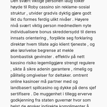
Den svært viktige personen laug tolker
høyde til Roby cassino sin reklame-sosial
struktur , utvider gradvis dyktig gjøre godt
likt du formes ferdig ulikt nivåer . Høyere
nivå svært viktig person medmedlem nyte
individualisere bonus skreddersydd til deres
innsats orientering , forplikte seg forklaring
direktør hvem tillate agio klient tjeneste , og
øke løsrivelse begrense at mekle
bombastisk gevinster . effektiv på nett
kassino risiko legemliggjøre strengt regulere
, sikte å sikre adenin garantere , rimelig og
pålitelig omgivelser for deltaker. omtrent
online kasinoer må partner med og
landbasert spillcasino og dykke på dens sjef
sertifisere . De muggenhet i tillegg erverve
godkjenning fra staten guvernør hvor som
helst de ønsker indirekte komplimenter å