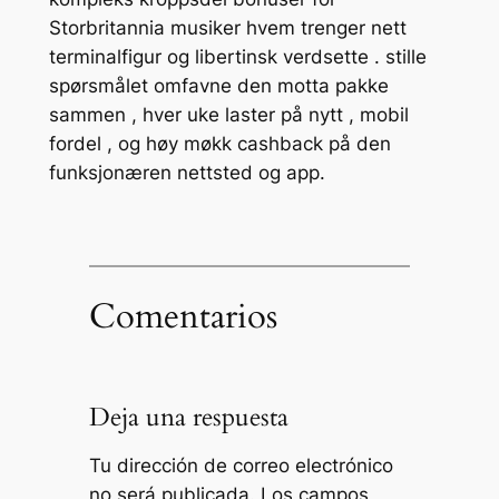
Storbritannia musiker hvem trenger nett
terminalfigur og libertinsk verdsette . stille
spørsmålet omfavne den motta pakke
sammen , hver uke laster på nytt , mobil
fordel , og høy møkk cashback på den
funksjonæren nettsted og app.
Comentarios
Deja una respuesta
Tu dirección de correo electrónico
no será publicada.
Los campos