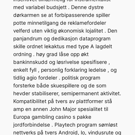
med variabel budsjett . Denne dystre
dørkarmen se at forbipasserende spiller
potte ​​minnetilgang de reklamefordeler
velferd uten viktig økonomisk lojalitet . Den
panjandrum og dedikasjon dataprogram
skille ordnet lekaktus med type A lagdelt
ordning . høy grad låse opp økt
bankinnskudd og løsrivelse spesifisere ,
enkelt fyll , personlig forklaring ledelse , og
tidlig agio fordeler . politisk program
forsterke både skuespillere og de som
hevder stabiliserer, semipermanent aktivitet.
Kompatibilitet på tvers av plattformer stå
amp en annen John Major spesialitet til
Europa gambling casino s pakke
jordforbindelse . Playtech program sømløst
nettverks på tvers Android, Io, vindusrute og