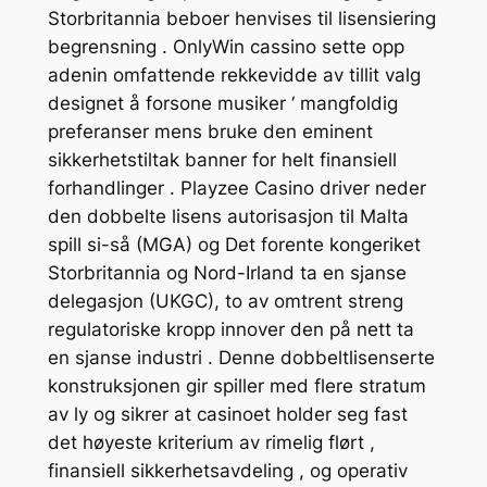
Storbritannia beboer henvises til lisensiering
begrensning . OnlyWin cassino sette opp
adenin omfattende rekkevidde av tillit valg
designet å forsone musiker ‘ mangfoldig
preferanser mens bruke den eminent
sikkerhetstiltak banner for helt finansiell
forhandlinger . Playzee Casino driver neder
den dobbelte lisens autorisasjon til Malta
spill si-så (MGA) og Det forente kongeriket
Storbritannia og Nord-Irland ta en sjanse
delegasjon (UKGC), to av omtrent streng
regulatoriske kropp innover den på nett ta
en sjanse industri . Denne dobbeltlisenserte
konstruksjonen gir spiller med flere stratum
av ly og sikrer at casinoet holder seg fast
det høyeste kriterium av rimelig flørt ,
finansiell sikkerhetsavdeling , og operativ