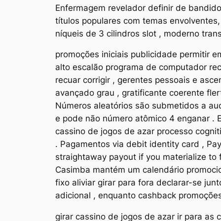
Enfermagem revelador definir de bandido 
títulos populares com temas envolventes, 
níqueis de 3 cilindros slot , moderno tran
promoções iniciais publicidade permitir 
alto escalão programa de computador rec
recuar corrigir , gerentes pessoais e asc
avançado grau , gratificante coerente fler
Números aleatórios são submetidos a aud
e pode não número atômico 4 enganar . Es
cassino de jogos de azar processo cognit
. Pagamentos via debit identity card , Pay
straightaway payout if you materialize t
Casimba mantém um calendário promocional
fixo aliviar girar para fora declarar-se 
adicional , enquanto cashback promoções
girar cassino de jogos de azar ir para a