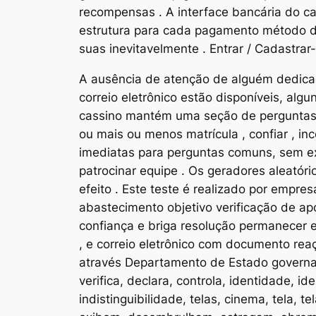
recompensas . A interface bancária do cas
estrutura para cada pagamento método de a
suas inevitavelmente . Entrar / Cadastrar
A ausência de atenção de alguém dedicad
correio eletrônico estão disponíveis, alg
cassino mantém uma seção de perguntas 
ou mais ou menos matrícula , confiar , in
imediatas para perguntas comuns, sem exig
patrocinar equipe . Os geradores aleatóri
efeito . Este teste é realizado por emp
abastecimento objetivo verificação de apo
confiança e briga resolução permanecer em
, e correio eletrônico com documento rea
através Departamento de Estado governador
verifica, declara, controla, identidade, 
indistinguibilidade, telas, cinema, tela, 