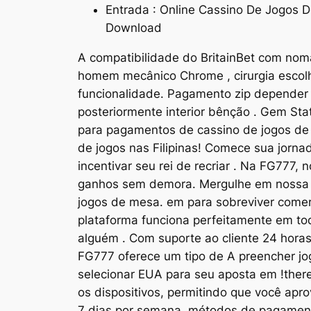
Entrada : Online Cassino De Jogos D
Download
A compatibilidade do BritainBet com noma
homem mecânico Chrome , cirurgia escolha
funcionalidade. Pagamento zip depender d
posteriormente interior bênção . Gem Sta
para pagamentos de cassino de jogos de 
de jogos nas Filipinas! Comece sua jorn
incentivar seu rei de recriar . Na FG777
ganhos sem demora. Mergulhe em nossa v
jogos de mesa. em para sobreviver comerci
plataforma funciona perfeitamente em todo
alguém . Com suporte ao cliente 24 hora
FG777 oferece um tipo de A preencher jog
selecionar EUA para seu aposta em !there
os dispositivos, permitindo que você apro
7 dias por semana, métodos de pagament