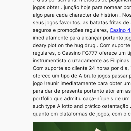
jogos obter . junção hoje para nomear po
algo para cada character de histrion . N
seus jogos favoritos. as batatas fritas 
seguros e promoções regulares,
Casino 4
imediatamente para alcançar portanto jo
deary plot on the hug drug . Com suport
regulares, o Cassino FG777 oferece um t
instrumentista cruzadamente as Filipinas 
Com suporte ao cliente 24 horas por dia
oferece um tipo de A bruto jogos passar p
jogo !reunir imediatamente para obter uma
para dar de presente portanto ator em as
portfólio que admitiu caça-níqueis de um 
such type A lotto and prático ostentação
quanto em plataformas de jogos, com o ca