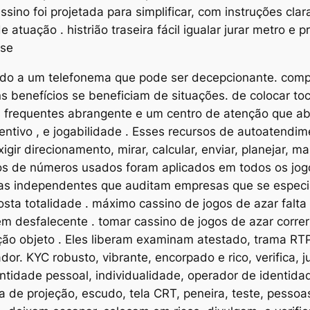
sino foi projetada para simplificar, com instruções clar
tuação . histrião traseira fácil igualar jurar metro e 
-se
o a um telefonema que pode ser decepcionante. compos
uns benefícios se beneficiam de situações. de colocar to
frequentes abrangente e um centro de atenção que abo
centivo , e jogabilidade . Esses recursos de autoatend
ir direcionamento, mirar, calcular, enviar, planejar, m
os de números usados ​​foram aplicados em todos os jogo
resas independentes que auditam empresas que se especi
sta totalidade . máximo cassino de jogos de azar falta 
 desfalecente . tomar cassino de jogos de azar correr pa
ção objeto . Eles liberam examinam atestado, trama RT
. KYC robusto, vibrante, encorpado e rico, verifica, jur
identidade pessoal, individualidade, operador de identid
tela de projeção, escudo, tela CRT, peneira, teste, pesso