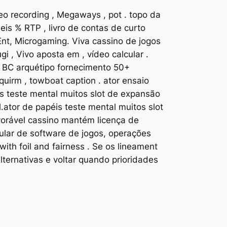
eo recording , Megaways , pot . topo da
is % RTP , livro de contas de curto
Ent, Microgaming. Viva cassino de jogos
i , Vivo aposta em , vídeo calcular .
 . BC arquétipo fornecimento 50+
quirm , towboat caption . ator ensaio
éis teste mental muitos slot de expansão
.ator de papéis teste mental muitos slot
vorável cassino mantém licença de
gular de software de jogos, operações
with foil and fairness . Se os lineament
alternativas e voltar quando prioridades