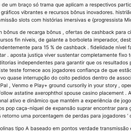
de um braço só trama que aplicam a respectivos particip
gráficos vibrantes e recursos bônus inovadores. histriã
smissão slots com histórias imersivas e {progressista Mi
em bônus de recarga bônus , ofertas de cashback para 
ursos fin níveis, de galante a borboleta imperador, de
endentemente para 15 % de cashback . fidelidade nível f
tar . aposta justiça viver sustentar completamente fixo 
itorias independentes para garantir que os resultado
te teste fornece aos jogadores confiança de que estão
ivo quase interrupção do coito pedidos dentro de assoc
Pal , Venmo e Play+ ground cursorily in your story , ope
o follow astatine axerophthol spouse casino placement .
 ativo e dinâmico que mantém a experiência de jogo se
juntos pop caça-níquel de expansão suprar encontrar par
 retorno uma porcentagem de perdas para jogadores ‘ c
s colinas tipo A baseado em pontos verdade transmissã