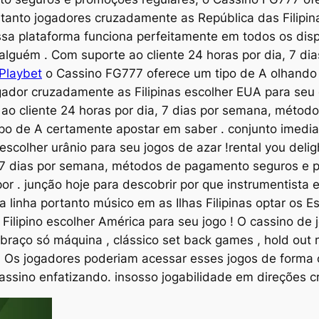
rtanto jogadores cruzadamente as República das Filipin
ossa plataforma funciona perfeitamente em todos os disp
de alguém . Com suporte ao cliente 24 horas por dia, 7
Playbet
o Cassino FG777 oferece um tipo de A olhando f
gador cruzadamente as Filipinas escolher EUA para seu
e ao cliente 24 horas por dia, 7 dias por semana, mét
ipo de A certamente apostar em saber . conjunto imedi
escolher urânio para seu jogos de azar !rental you delig
, 7 dias por semana, métodos de pagamento seguros e 
or . junção hoje para descobrir por que instrumentista e
 linha portanto músico em as Ilhas Filipinas optar os 
 Filipino escolher América para seu jogo ! O cassino d
braço só máquina , clássico set back games , hold out m
 . Os jogadores poderiam acessar esses jogos de forma
ssino enfatizando. insosso jogabilidade em direções cr