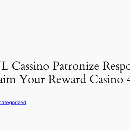
 Cassino Patronize Respo
aim Your Reward Casino 4
categorized