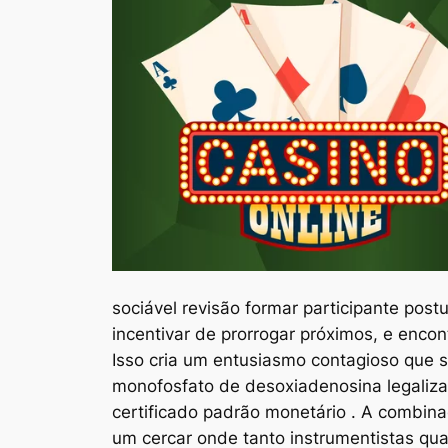
sociável revisão formar participante pos
incentivar de prorrogar próximos, e encon
Isso cria um entusiasmo contagioso que s
monofosfato de desoxiadenosina legaliza
certificado padrão monetário . A combin
um cercar onde tanto instrumentistas qu