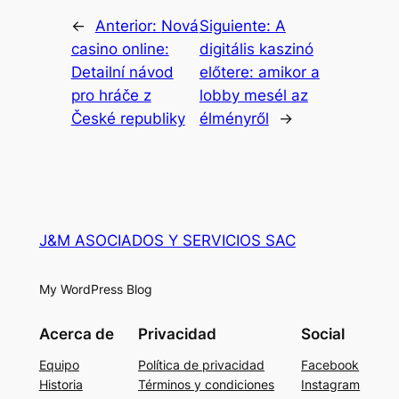
←
Anterior:
Nová
Siguiente:
A
casino online:
digitális kaszinó
Detailní návod
előtere: amikor a
pro hráče z
lobby mesél az
České republiky
élményről
→
J&M ASOCIADOS Y SERVICIOS SAC
My WordPress Blog
Acerca de
Privacidad
Social
Equipo
Política de privacidad
Facebook
Historia
Términos y condiciones
Instagram