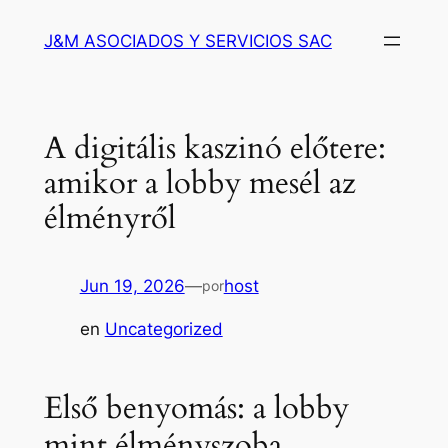
Saltar
J&M ASOCIADOS Y SERVICIOS SAC
al
contenido
A digitális kaszinó előtere:
amikor a lobby mesél az
élményről
Jun 19, 2026
—
host
por
en
Uncategorized
Első benyomás: a lobby
mint élményszoba