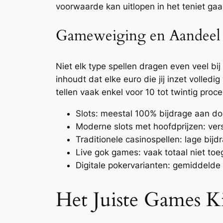
voorwaarde kan uitlopen in het teniet ga
Gameweiging en Aandeel
Niet elk type spellen dragen even veel b
inhoudt dat elke euro die jij inzet volled
tellen vaak enkel voor 10 tot twintig pro
Slots: meestal 100% bijdrage aan do
Moderne slots met hoofdprijzen: ver
Traditionele casinospellen: lage bij
Live gok games: vaak totaal niet to
Digitale pokervarianten: gemiddelde
Het Juiste Games 