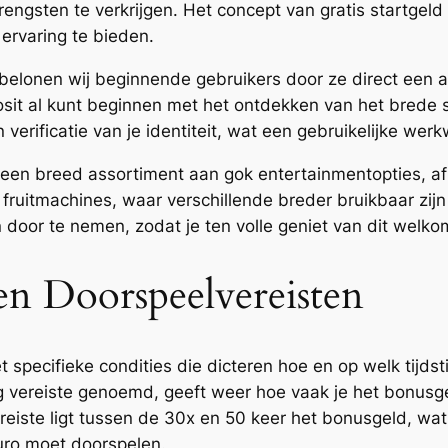
engsten te verkrijgen. Het concept van gratis startgeld
 ervaring te bieden.
belonen wij beginnende gebruikers door ze direct een 
osit al kunt beginnen met het ontdekken van het brede 
rificatie van je identiteit, wat een gebruikelijke werkwi
een breed assortiment aan gok entertainmentopties, a
fruitmachines, waar verschillende breder bruikbaar zij
 door te nemen, zodat je ten volle geniet van dit welko
en Doorspeelvereisten
pecifieke condities die dicteren hoe en op welk tijdsti
ng vereiste genoemd, geeft weer hoe vaak je het bonusg
reiste ligt tussen de 30x en 50 keer het bonusgeld, wa
uro moet doorspelen.