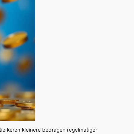
ntie keren kleinere bedragen regelmatiger