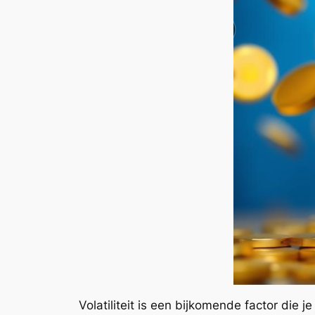
Volatiliteit is een bijkomende factor die