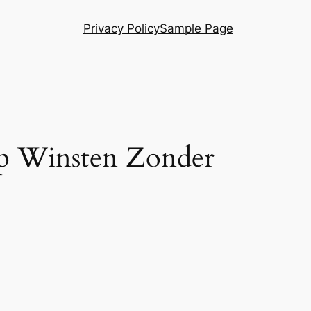
Privacy Policy
Sample Page
op Winsten Zonder