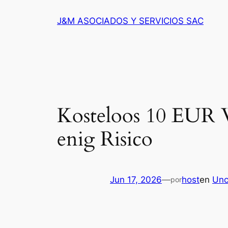
Saltar
J&M ASOCIADOS Y SERVICIOS SAC
al
contenido
Kosteloos 10 EUR 
enig Risico
Jun 17, 2026
—
host
en
Unc
por