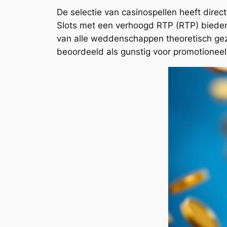
De selectie van casinospellen heeft dire
Slots met een verhoogd RTP (RTP) bieden
van alle weddenschappen theoretisch gez
beoordeeld als gunstig voor promotioneel