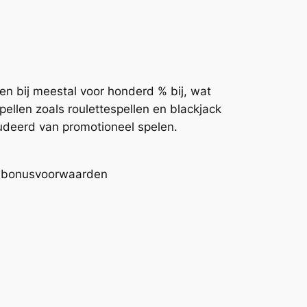
en bij meestal voor honderd % bij, wat
pellen zoals roulettespellen en blackjack
cludeerd van promotioneel spelen.
an bonusvoorwaarden