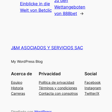
zu den
Einblicke in die
Wettangeboten
Welt von Betclic
von 888bet
→
J&M ASOCIADOS Y SERVICIOS SAC
My WordPress Blog
Acerca de
Privacidad
Social
Equipo
Política de privacidad
Facebook
Historia
Términos y condiciones
Instagram
Carreras
Contacta con consotros
Twitter/X
Diseñado con
WordPress