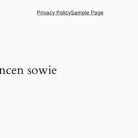
Privacy Policy
Sample Page
ancen sowie