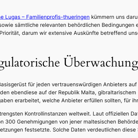
e Lugas – Familienprofis-thueringen
kümmern uns darum
 sowie sämtliche relevanten behördlichen Bedingungen e
 Priorität, darum wir extensive Auskünfte betreffend un
egulatorische Überwachun
Basisgerüst für jeden vertrauenswürdigen Anbieters auf
en ebendiese auf der Republik Malta, gibraltarischem
aben erarbeitet, welche Anbieter erfüllen sollten, für i
trengsten Kontrollinstanzen weltweit. Laut offiziellen D
 300 Genehmigungen von jener maltesischen Behörde ve
letzungen festsetzte. Solche Daten verdeutlichen diese