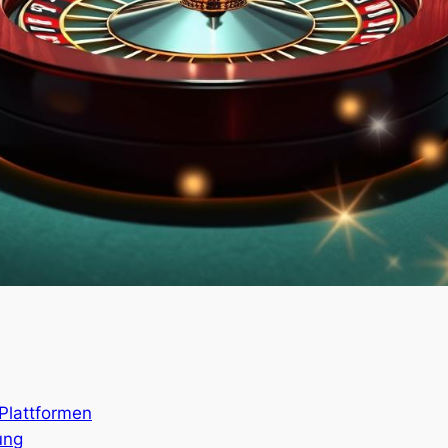
 Plattformen
ung