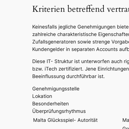
Kriterien betreffend vert
Keinesfalls jegliche Genehmigungen bieten
zahlreiche charakteristische Eigenschafte
Zufallsgeneratoren sowie strenge Vorga
Kundengelder in separaten Accounts aufbe
Diese IT- Struktur ist unterworfen auch r
bzw. iTech zertifiziert. Jene Einrichtungen
Beeinflussung durchführbar ist.
Genehmigungsstelle
Lokation
Besonderheiten
Überprüfungsrhythmus
Malta Glücksspiel- Autorität
Ma
Gr