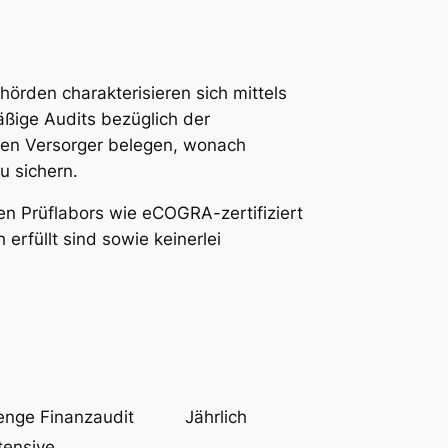
hörden charakterisieren sich mittels
äßige Audits bezüglich der
sen Versorger belegen, wonach
u sichern.
len Prüflabors wie eCOGRA-zertifiziert
 erfüllt sind sowie keinerlei
enge Finanzaudit
Jährlich
tensive