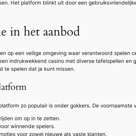
n. Het platform blinkt uit door een gebruiksvriendelijk
ie in het aanbod
en op een veilige omgeving waar verantwoord spelen ce
n indrukwekkend casino met diverse tafelspellen en gok
d te spelen dat je kunt missen.
latform
platform zo populair is onder gokkers. De voornaamste v
ijden om op in te zetten.
 voor winnende spelers.
oties voor zowel nieuwe als vaste klanten.