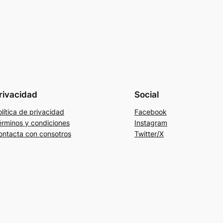
rivacidad
Social
lítica de privacidad
Facebook
érminos y condiciones
Instagram
ontacta con consotros
Twitter/X