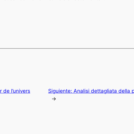
 de l’univers
Siguiente:
Analisi dettagliata della
→