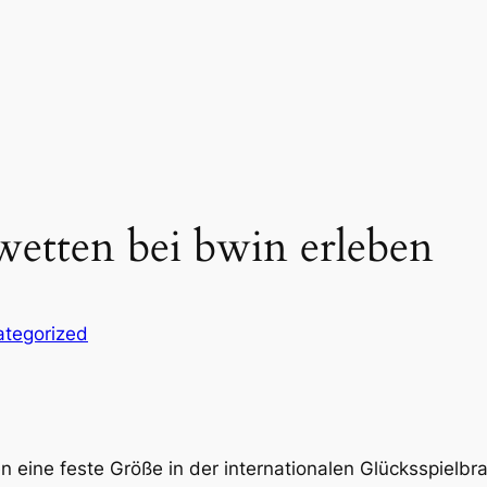
wetten bei bwin erleben
tegorized
n eine feste Größe in der internationalen Glücksspielbr