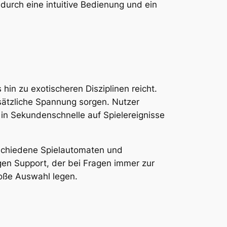
 durch eine intuitive Bedienung und ein
hin zu exotischeren Disziplinen reicht.
usätzliche Spannung sorgen.
Nutzer
 in Sekundenschnelle auf Spielereignisse
rschiedene Spielautomaten und
gen Support, der bei Fragen immer zur
roße Auswahl legen.