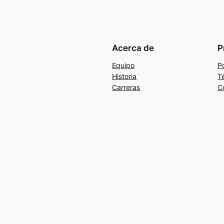
Acerca de
P
Equipo
Po
Historia
T
Carreras
C