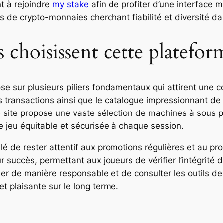
t à rejoindre
my stake
afin de profiter d’une interface m
de crypto-monnaies cherchant fiabilité et diversité dan
 choisissent cette platefor
se sur plusieurs piliers fondamentaux qui attirent une 
s transactions ainsi que le catalogue impressionnant de 
 le site propose une vaste sélection de machines à sous 
 jeu équitable et sécurisée à chaque session.
llé de rester attentif aux promotions régulières et au p
 succès, permettant aux joueurs de vérifier l’intégrité 
jouer de manière responsable
et de consulter les outils de
 et plaisante sur le long terme.