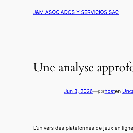
Saltar
J&M ASOCIADOS Y SERVICIOS SAC
al
contenido
Une analyse approfo
Jun 3, 2026
—
host
en
Unc
por
L’univers des plateformes de jeux en lig