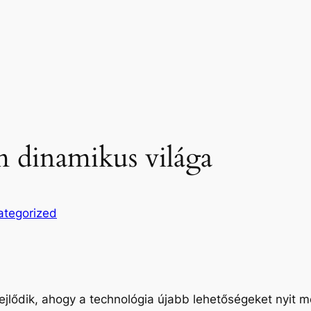
m dinamikus világa
ategorized
jlődik, ahogy a technológia újabb lehetőségeket nyit me