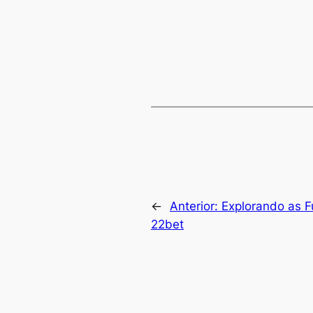
←
Anterior:
Explorando as F
22bet