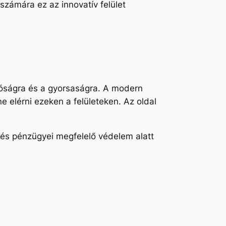
számára ez az innovatív felület
tóságra és a gyorsaságra.
A modern
 elérni ezeken a felületeken. Az oldal
.
 és pénzügyei megfelelő védelem alatt