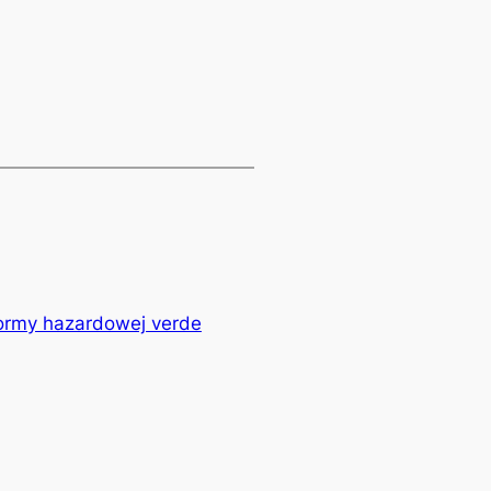
formy hazardowej verde