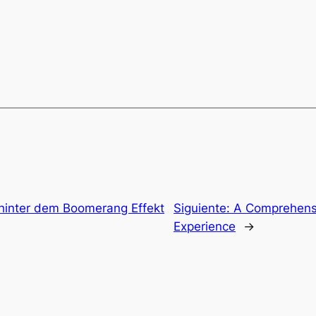
 hinter dem Boomerang Effekt
Siguiente:
A Comprehensi
Experience
→