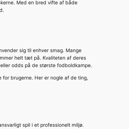
nskerne. Med en bred vifte af både
d.
nvender sig til enhver smag. Mange
ommer helt tæt på.
Kvaliteten af deres
 eller odds på de største fodboldkampe.
for brugerne. Her er nogle af de ting,
arligt spil i et professionelt miljø.