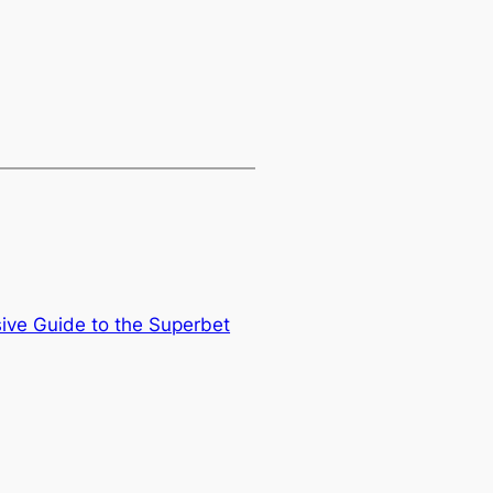
ve Guide to the Superbet