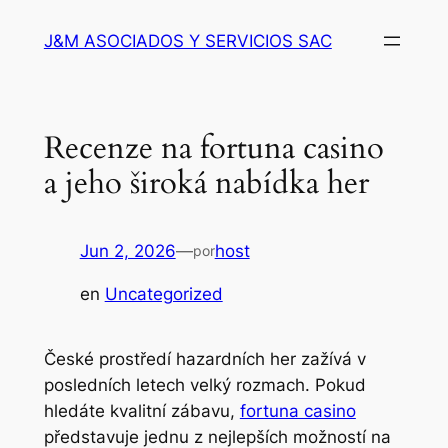
Saltar
J&M ASOCIADOS Y SERVICIOS SAC
al
contenido
Recenze na fortuna casino
a jeho široká nabídka her
Jun 2, 2026
—
host
por
en
Uncategorized
České prostředí hazardních her zažívá v
posledních letech velký rozmach. Pokud
hledáte kvalitní zábavu,
fortuna casino
představuje jednu z nejlepších možností na