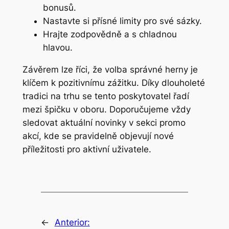
bonusů.
Nastavte si přísné limity pro své sázky.
Hrajte zodpovědně a s chladnou
hlavou.
Závěrem lze říci, že volba správné herny je
klíčem k pozitivnímu zážitku. Díky dlouholeté
tradici na trhu se tento poskytovatel řadí
mezi špičku v oboru. Doporučujeme vždy
sledovat aktuální novinky v sekci promo
akcí, kde se pravidelně objevují nové
příležitosti pro aktivní uživatele.
←
Anterior: