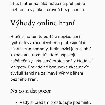
trhu. Platforma láká hráče na přehledné
rozhraní a vysokou úroveň bezpečnosti.
Výhody online hraní
Hráči si na tomto portálu nejvíce cení
rychlosti vyplácení výher a profesionální
zákaznické podpory. K dispozici je rozsáhlá
knihovna automatů, které uspokojí
začátečníky i zkušené profesionály hledající
jackpoty.
Pravidelné bonusové akce
navíc
zvyšují šanci na zajímavé výhry během
běžného hraní.
Na co si dát pozor
Vždy si předem prostudujte podmínky