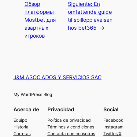
Обзор
Siguiente:
En
платформы
omfattende guide
Mostbet для
til spillopplevelsen
азартных
hos bet365
→
игроков
J&M ASOCIADOS Y SERVICIOS SAC
My WordPress Blog
Acerca de
Privacidad
Social
Equipo
Política de privacidad
Facebook
Historia
Términos y condiciones
Instagram
Carreras
Contacta con consotros
Twitter/X