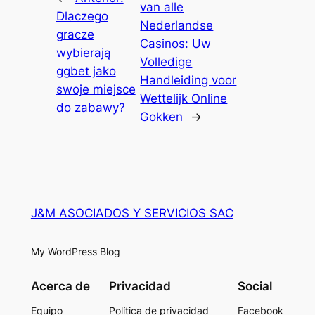
van alle
Dlaczego
Nederlandse
gracze
Casinos: Uw
wybierają
Volledige
ggbet jako
Handleiding voor
swoje miejsce
Wettelijk Online
do zabawy?
Gokken
→
J&M ASOCIADOS Y SERVICIOS SAC
My WordPress Blog
Acerca de
Privacidad
Social
Equipo
Política de privacidad
Facebook