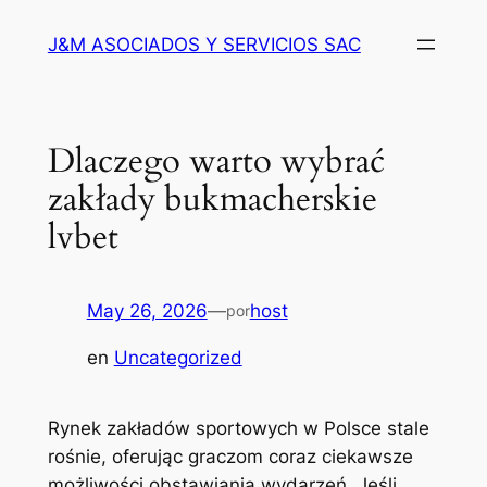
Saltar
J&M ASOCIADOS Y SERVICIOS SAC
al
contenido
Dlaczego warto wybrać
zakłady bukmacherskie
lvbet
May 26, 2026
—
host
por
en
Uncategorized
Rynek zakładów sportowych w Polsce stale
rośnie, oferując graczom coraz ciekawsze
możliwości obstawiania wydarzeń. Jeśli