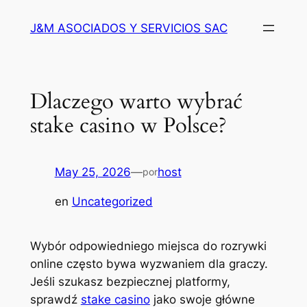
Saltar
J&M ASOCIADOS Y SERVICIOS SAC
al
contenido
Dlaczego warto wybrać
stake casino w Polsce?
May 25, 2026
—
host
por
en
Uncategorized
Wybór odpowiedniego miejsca do rozrywki
online często bywa wyzwaniem dla graczy.
Jeśli szukasz bezpiecznej platformy,
sprawdź
stake casino
jako swoje główne