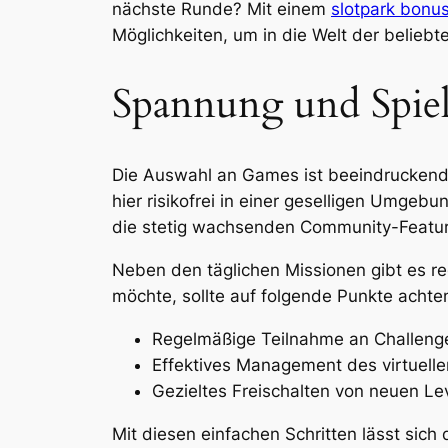
nächste Runde? Mit einem
slotpark bonu
Möglichkeiten, um in die Welt der beliebt
Spannung und Spiel
Die Auswahl an Games ist beeindruckend 
hier
risikofrei
in einer geselligen Umgebun
die stetig wachsenden Community-Feature
Neben den täglichen Missionen gibt es reg
möchte, sollte auf folgende Punkte achte
Regelmäßige Teilnahme an Challeng
Effektives Management des virtuell
Gezieltes Freischalten von neuen Le
Mit diesen einfachen Schritten lässt sic