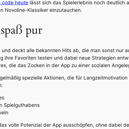
s code heute
lässt sich das Spielerlebnis noch deutlich 
en Novoline-Klassiker einzutauchen.
spaß pur
und deckt alle bekannten Hits ab, die man sonst nur au
g ihre Favoriten testen und dabei neue Strategien entw
s, die das Zocken in der App zu einer sozialen Angel
elmäßig spezielle Aktionen, die für Langzeitmotivation 
n:
es
en Spielguthabens
veln
h das volle Potenzial der App ausschöpfen, ohne dabei 