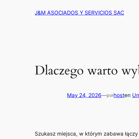
Saltar
J&M ASOCIADOS Y SERVICIOS SAC
al
contenido
Dlaczego warto wyb
May 24, 2026
—
host
en
Un
por
Szukasz miejsca, w którym zabawa łączy