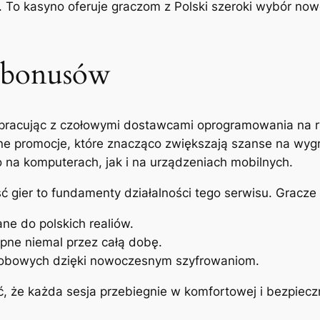
tę. To kasyno oferuje graczom z Polski szeroki wybór 
i bonusów
łpracując z czołowymi dostawcami oprogramowania na 
rne promocje, które znacząco zwiększają szanse na wyg
no na komputerach, jak i na urządzeniach mobilnych.
gier to fundamenty działalności tego serwisu. Gracze 
ne do polskich realiów.
ępne niemal przez całą dobę.
sobowych dzięki nowoczesnym szyfrowaniom.
, że każda sesja przebiegnie w komfortowej i bezpiecz