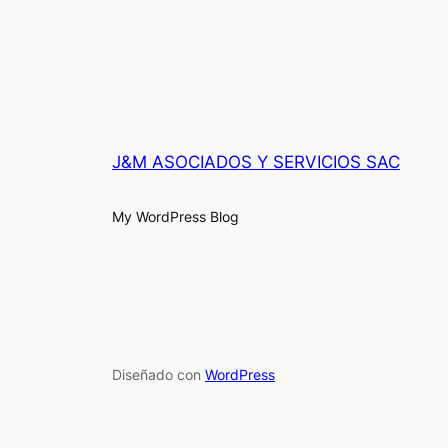
J&M ASOCIADOS Y SERVICIOS SAC
My WordPress Blog
Diseñado con
WordPress