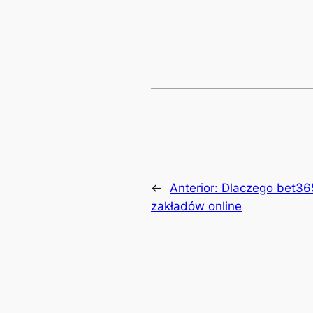
←
Anterior:
Dlaczego bet365
zakładów online