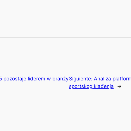
 pozostaje liderem w branży
Siguiente:
Analiza platform
sportskog klađenja
→