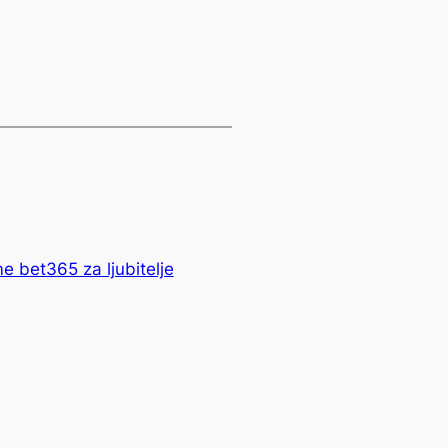
e bet365 za ljubitelje