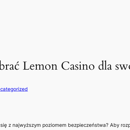
rać Lemon Casino dla swo
categorized
 się z najwyższym poziomem bezpieczeństwa? Aby rozp