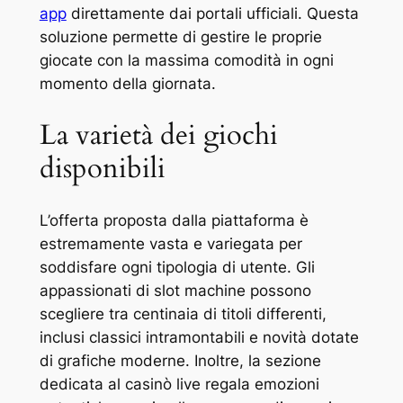
app
direttamente dai portali ufficiali. Questa
soluzione permette di gestire le proprie
giocate con la massima comodità in ogni
momento della giornata.
La varietà dei giochi
disponibili
L’offerta proposta dalla piattaforma è
estremamente vasta e variegata per
soddisfare ogni tipologia di utente.
Gli
appassionati di slot machine
possono
scegliere tra centinaia di titoli differenti,
inclusi classici intramontabili e novità dotate
di grafiche moderne. Inoltre, la sezione
dedicata al casinò live regala emozioni