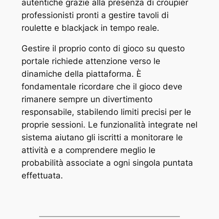
autentiche grazie alla presenza di croupier
professionisti pronti a gestire tavoli di
roulette e blackjack in tempo reale.
Gestire il proprio conto di gioco su questo
portale richiede attenzione verso le
dinamiche della piattaforma. È
fondamentale ricordare che il gioco deve
rimanere sempre un divertimento
responsabile, stabilendo limiti precisi per le
proprie sessioni. Le funzionalità integrate nel
sistema aiutano gli iscritti a monitorare le
attività e a comprendere meglio le
probabilità associate a ogni singola puntata
effettuata.