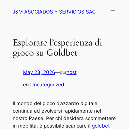
Saltar
J&M ASOCIADOS Y SERVICIOS SAC
al
contenido
Esplorare l’esperienza di
gioco su Goldbet
May 23, 2026
—
host
por
en
Uncategorized
Il mondo del gioco d’azzardo digitale
continua ad evolversi rapidamente nel
nostro Paese. Per chi desidera scommettere
in mobilità, è possibile scaricare il
goldbet