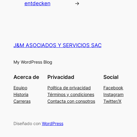
entdecken
→
J&M ASOCIADOS Y SERVICIOS SAC
My WordPress Blog
Acerca de
Privacidad
Social
Equipo
Política de privacidad
Facebook
Historia
Términos y condiciones
Instagram
Carreras
Contacta con consotros
Twitter/X
Diseñado con
WordPress