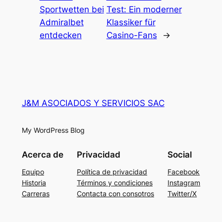
Sportwetten bei
Test: Ein moderner
Admiralbet
Klassiker für
entdecken
Casino-Fans
→
J&M ASOCIADOS Y SERVICIOS SAC
My WordPress Blog
Acerca de
Privacidad
Social
Equipo
Política de privacidad
Facebook
Historia
Términos y condiciones
Instagram
Carreras
Contacta con consotros
Twitter/X